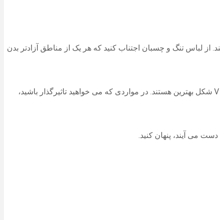
د. از لباس تنگ و چسبان اجتناب کنید که هر یک از مناطق آزادتر بدن
علاوه بر این، توجهات را به سمت شانه ها و پاها جلب کنید، در نتیجه اذهان را از شکم منحرف سازید. برای این کار، یقه های دکلته، گرد یا یقه V شکل بهترین هستند. در مواردی که می خواهید تاثیرگذار باشید،
 دست می آیند، پنهان کنید.