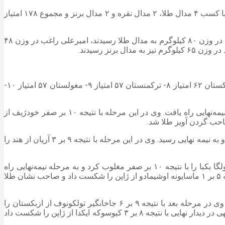
به گزارش اقتصادآنلاین به نقل از ایسنا، در پایان رقابت‌های کشتی آزاد نوجوانان قهرمانی آسیا در ویتنام، تیم ملی کشتی آزاد نوجوانان ایران با کسب ۴ مدال طلا، ۲ مدال نقره و ۲ مدال برنز و مجموع ۱۷۸ امتیاز
برای تیم ایران مهدی دمیرچلی در وزن ۴۵ کیلوگرم، بنیامین آشفته در وزن ۵۱ کیلوگرم، آرمان الهی در وزن ۵۵ کیلوگرم و امیرعلی فراستی در وزن ۸۰ کیلوگرم به مدال طلا رسیدند، امیرعلی راغب در وزن ۴۸
۱- ایران ۱۷۸ امتیاز ۲- ژاپن ۱۶۵ امتیاز ۳- هند ۱۵۳ امتیاز ۴- ازبکستان ۱۴۸ امتیاز ۵- قزاقستان ۱۳۳ امتیاز ۶- قرقیزستان ۶۹ امتیاز ۷- تاجیکستان ۶۲ امتیاز ۸- ترکمنستان ۵۷ امتیاز ۹- مغولستان ۵۷ امتیاز ۱۰-
در وزن ۴۵ کیلوگرم، مهدی دمیرچلی پس از استراحت در دور نخست، در دور دوم با نتیجه ۱۱ بر ۱ هالمیرادوف را شکست داد و به مرحله نیمه‌نهایی راه یافت. وی در این مرحله با نتیجه ۱۰ بر صفر خودژیف از
در وزن ۴۸ کیلوگرم امیرعلی راغب پس از استراحت در دور اول در دور دوم با نتیجه ۷ بر صفر مرت دوردیف از ترکمنستان را شکست داد و به نیمه نهایی رسید. وی در این مرحله با نتیجه ۹ بر ۳ آریان از هند را
در وزن ۵۱ کیلوگرم، بنیامین آشفته در دور نخست با نتیجه ۱۰ بر صفر یونگ کیانگ هوانگ از چین را شکست داد. وی در مرحله بعد نیز انارتولگا بکبا را با نتیجه ۱۰ بر صفر مغلوب کرد و به مرحله نیمه‌نهایی راه
یافت. آشفته در این مرحله با نتیجه ۱۶ بر ۵ اسکندر خدای‌بردی‌اف از ترکمنستان را شکست داد و به فینال رسید. آشفته در دیدار نهایی با نتیجه ۵ بر ۱ ماسایونه اوشیمادو از ژاپن را شکست داد و صاحب نشان طلا
در وزن ۵۵ کیلوگرم، آرمان الهی پس از استراحت در دور نخست، در دور دوم با نتیجه ۹ بر ۴ تمیرلان مورات از قزاقستان را شکست داد. وی در مرحله بعد با نتیجه ۹ بر ۶ جاخانگیر تولکونوف از ازبکستان را
مغلوب کرد و به مرحله نیمه نهایی شد. الهی در این مرحله با نتیجه ۱۰ بر صفر جیمین پارک از کره جنوبی را شکست داد و راهی فینال شد. الهی در دیدار نهایی با نتیجه ۸ بر ۳ کیوسوکه ایکدا از ژاپن را شکست داد