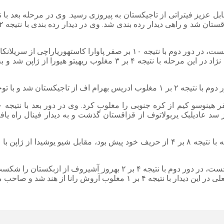
در وزن ۹۲ کیلوگرم، محمدرضا عیسی‌زاده در دور نخست در حالی که با نتیجه ۸ بر ۴ از ح
ش رانا از هند شد و صاحب مدال نقره شد.