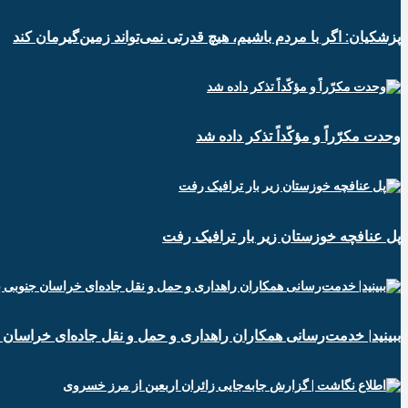
پزشکیان: اگر با مردم باشیم، هیچ قدرتی نمی‌تواند زمین‌گیرمان کند
وحدت مکرّراً و مؤکّداً تذکر داده شد
پل عنافچه خوزستان زیر بار ترافیک رفت
ببینید| خدمت‌رسانی همکاران راهداری و حمل و نقل جاده‌ای خراسان 