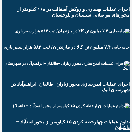
اجرای عملیات بهسازی و روکش آسفالت در ۱۶۸ کیلومتر از
محورهای مواصلاتی سیستان و بلوچستان
جابه‌جایی ۷.۴ میلیون تن کالا در مازندران/ ثبت ۵۸۳ هزار سفر باری
اجرای عملیات ایمن‌سازی محور زیاران–طالقان–ابراهیم‌آباد در
شهرستان آبیک
تداوم عملیات چهارخطه کردن ۱۵ کیلومتر از محور اسدآباد –
داشبلاغ