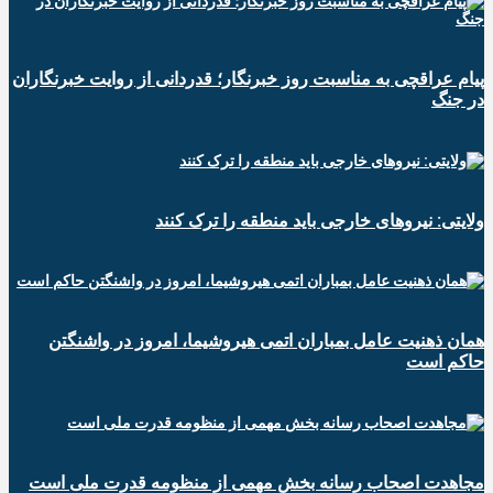
پیام عراقچی به مناسبت روز خبرنگار؛ قدردانی از روایت خبرنگاران
در جنگ
ولایتی: نیروهای خارجی باید منطقه را ترک کنند
همان ذهنیت عامل بمباران اتمی هیروشیما، امروز در واشنگتن
حاکم است
مجاهدت اصحاب رسانه بخش مهمی از منظومه قدرت ملی است