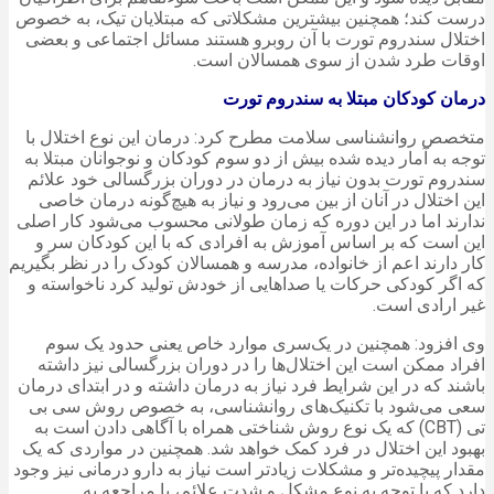
درست کند؛ همچنین بیشترین مشکلاتی که مبتلایان تیک، به خصوص
اختلال سندروم تورت با آن روبرو هستند مسائل اجتماعی و بعضی
اوقات طرد شدن از سوی همسالان است.
درمان کودکان مبتلا به سندروم تورت
متخصص روانشناسی سلامت مطرح کرد: درمان این نوع اختلال با
توجه به آمار دیده شده بیش از دو سوم کودکان و نوجوانان مبتلا به
سندروم تورت بدون نیاز به درمان در دوران بزرگسالی خود علائم
این اختلال در آنان از بین می‌رود و نیاز به هیچ‌گونه درمان خاصی
ندارند اما در این دوره که زمان طولانی محسوب می‌شود کار اصلی
این است که بر اساس آموزش به افرادی که با این کودکان سر و
کار دارند اعم از خانواده، مدرسه و همسالان کودک را در نظر بگیریم
که اگر کودکی حرکات یا صداهایی از خودش تولید کرد ناخواسته و
غیر ارادی است.
وی افزود: همچنین در یک‌سری موارد خاص یعنی حدود یک سوم
افراد ممکن است این اختلال‌ها را در دوران بزرگسالی نیز داشته
باشند که در این شرایط فرد نیاز به درمان داشته و در ابتدای درمان
سعی می‌شود با تکنیک‌های روانشناسی، به خصوص روش سی بی
تی (CBT) که یک نوع روش شناختی همراه با آگاهی دادن است به
بهبود این اختلال در فرد کمک خواهد شد. همچنین در مواردی که یک
مقدار پیچیده‌تر و مشکلات زیادتر است نیاز به دارو درمانی نیز وجود
دارد که با توجه به نوع مشکل و شدت علائم، با مراجعه به