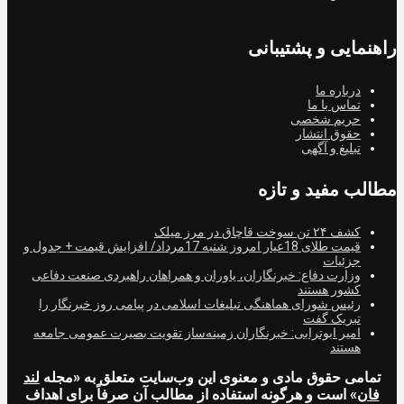
راهنمایی و پشتیبانی
درباره ما
تماس با ما
حریم شخصی
حقوق انتشار
تبلیغ و آگهی
مطالب مفید و تازه
کشف ۲۴ تن سوخت قاچاق در مرز میلک
قیمت طلای 18عیار امروز شنبه 17مرداد/ افزایش قیمت + جدول و
جزئیات
وزارت دفاع: خبرنگاران، یاوران و همراهان راهبردی صنعت دفاعی
کشور هستند
رئیس شورای هماهنگی تبلیغات اسلامی در پیامی روز خبرنگار را
تبریک گفت
امیر ابوترابی: خبرنگاران زمینه‌ساز تقویت بصیرت عمومی جامعه
هستند
تمامی حقوق مادی و معنوی این وب‌سایت متعلق به «مجله
لند
فان
» است و هرگونه استفاده از مطالب آن صرفاً برای اهداف