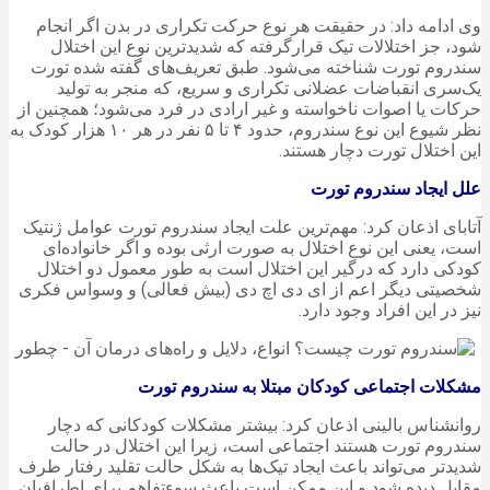
وی ادامه داد: در حقیقت هر نوع حرکت تکراری در بدن اگر انجام
شود، جز اختلالات تیک قرارگرفته که شدیدترین نوع این اختلال
سندروم تورت شناخته می‌شود. طبق تعریف‌های گفته شده تورت
یک‌سری انقباضات عضلانی تکراری و سریع، که منجر به تولید
حرکات یا اصوات ناخواسته و غیر ارادی در فرد می‌شود؛ همچنین از
نظر شیوع این نوع سندروم، حدود ۴ تا ۵ نفر در هر ۱۰ هزار کودک به
این اختلال تورت دچار هستند.
علل ایجاد سندروم تورت
آتابای اذعان کرد: مهم‌ترین علت ایجاد سندروم تورت عوامل ژنتیک
است، یعنی این نوع اختلال به صورت ارثی بوده و اگر خانواده‌ای
کودکی دارد که درگیر این اختلال است به طور معمول دو اختلال
شخصیتی دیگر اعم از ای دی اچ دی (بیش فعالی) و وسواس فکری
نیز در این افراد وجود دارد.
مشکلات اجتماعی کودکان مبتلا به سندروم تورت
روانشناس بالینی اذعان کرد: بیشتر مشکلات کودکانی که دچار
سندروم تورت هستند اجتماعی است، زیرا این اختلال در حالت
شدیدتر می‌تواند باعث ایجاد تیک‌ها به شکل حالت تقلید رفتار طرف
مقابل دیده شود و این ممکن است باعث سوءتفاهم برای اطرافیان