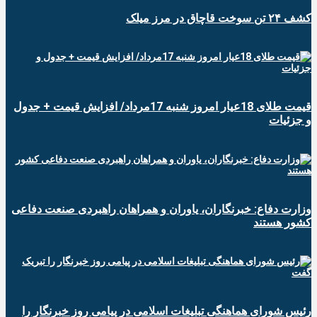
کشف ۲۴ تن سوخت قاچاق در مرز میلک
قیمت طلای 18عیار امروز شنبه 17مرداد/ افزایش قیمت + جدول
و جزئیات
وزارت دفاع: خبرنگاران، یاوران و همراهان راهبردی صنعت دفاعی
کشور هستند
رئیس شورای هماهنگی تبلیغات اسلامی در پیامی روز خبرنگار را