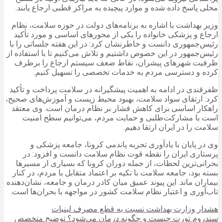
محلی پاسخ داده شده و موارد پیچیده به مراکز قطبی ارجاع یابند.
وزیر بهداشت با اشاره به برنامه‌های دولت در حوزه سلامت، نظام
ارجاع و پزشکی خانواده را یکی از محورهای اساسی و مورد تأکید
رئیس‌جمهوری دانست و خاطرنشان کرد: در این هفته جلساتی را با
رئیس‌جمهور در این خصوص داشتیم و تلاش می‌کنیم تا با استفاده از
ظرفیت شهرهای پیشران، نقاط ضعف سیستم ارجاع را برطرف
کرده و دسترسی مردم به خدمات تخصصی را تسهیل کنیم.
ظفرقندی در ادامه به اهمیت پیشگیرانه در سلامت پرداخت و تأکید
کرد: ارتقای سواد سلامت، بهبود محیط زیست و آموزش‌های صحیح،
راهکار اساسی برای کاهش فشار بر نظام درمان است. وی معتقد
است با مشارکت‌طلبی و حمایت مردم، می‌توانیم سطح امنیت
سلامت را در ایران ارتقا دهیم.
وی در پایان با یادآوری تجربه پاندمی کرونا، جامعه پزشکی و
پرستاری ایران را نقطه قوت نظام سلامت دانست و افزود: در
بحرانی‌ترین لحظات، از جمله دوران کرونا که بسیاری از مسیرها
بسته بود، جامعه سلامت با تکیه بر اعتماد متقابل با مردم، در کنار
بیماران ماند. این پیوند عمیق میان کادر درمان و جامعه، نشان‌دهنده
تاب‌آوری و اعتبار نظام سلامت کشور در مواجهه با بحران‌ها است.
هشدار وزارت بهداشت نسبت به قطع مصرف لبنیات
سندروم تورت چیست و چگونه درمان می‌شود؟ توضیح متخصص