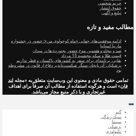
حریم شخصی
حقوق انتشار
تبلیغ و آگهی
مطالب مفید و تازه
ادامه موفقیت‌های جهانی «ماه کوچولوی من»؛ حضور در جشنواره
ماربیا اسپانیا
صد و پنجاه و هفتمین موج حضور بجنوردی‌ها در میدان
قیمت طلا و سکه پنجشنبه 15 مرداد
بقایی: برنامه‌ای برای سفر به کشورهای پاکستان و قطر نداریم
پزشکیان: آذربایجان سنگر شکست‌ناپذیر دفاع از قانون در مشروطه
بود
تمامی حقوق مادی و معنوی این وب‌سایت متعلق به «مجله
لند
فان
» است و هرگونه استفاده از مطالب آن صرفاً برای اهداف
غیرتجاری و با ذکر منبع مجاز می‌باشد.
گیم
سبک زندگی
سینما
پزشکی
تکنولوژی