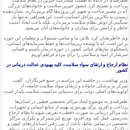
ظفرقندی در ادامه به اهمیت مشارکت خیرین در نظام سلامت
پرداخت و تصریح کرد: حضور خیرین سلامت و خانواده‌های بزرگی
که در مسیر ساخت و تجهیز این پروژه‌ها گام برمی‌دارند، نشان‌دهنده
رسیدن به بالاترین مراحل انسانیت است. این همراهی نه تنها بار
سنگینی از دوش نظام سلامت برمی‌دارد، بلکه باعث ایجاد امنیت
خاطر و آرامش برای بیماران و خانواده‌های آنان می‌شود.
وی خاطرنشان کرد: تلاش ما و تمامی مسئولان و معلمان این حوزه
بر این است که با توسعه زیرساخت‌ها و حفظ سرمایه‌های انسانی،
پاسخگوی نیازهای حیاتی کشور در حوزه درمان باشیم و فضایی
سرشار از امید و سلامتی را برای مردم فراهم آوریم.
نظام ارجاع و ارتقای سواد سلامت، کلید بهبودی عدالت درمانی در
کشور
وزیر بهداشت، در حاشیه این مراسم در جمع خبرنگاران، گفت:
تمرکز بر پزشکی خانواده و ارتقای سواد سلامت جامعه، از
اولویت‌های اصلی دولت برای دستیابی به امنیت سلامت پایدار است.
ظفرقندی به موضوع ایجاد مراکز تخصصی قطبی در استان‌ها
پرداخت و افزود: برای بهره‌وری بهینه از منابع انسانی و تجهیزات،
باید مراکز درمانی به صورت «قطب» تعریف شوند تا نظام ارجاع
به‌درستی عمل کند. وی افزود: توزیع غیرمتمرکز و تکراری مراکز
تخصصی در تمامی نقاط، باعث از بین رفتن استانداردهای کیفی و
پراکندگی نیروها می‌شود؛ در حالی که باید نیازهای اولیه در سطح