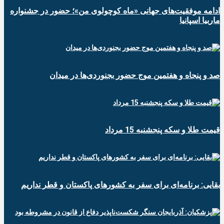
ادامه موفقیت‌های جهانی «ماه کوچولوی من»؛ حضور در جشنواره
ماربیا اسپانیا
صد و پنجاه و هفتمین موج حضور بجنوردی‌ها در میدان
قیمت طلا و سکه پنجشنبه 15 مرداد
بقایی: برنامه‌ای برای سفر به کشورهای پاکستان و قطر نداریم