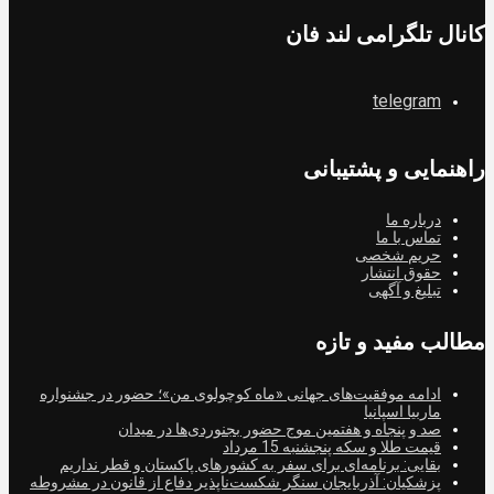
کانال تلگرامی لند فان
telegram
راهنمایی و پشتیبانی
درباره ما
تماس با ما
حریم شخصی
حقوق انتشار
تبلیغ و آگهی
مطالب مفید و تازه
ادامه موفقیت‌های جهانی «ماه کوچولوی من»؛ حضور در جشنواره
ماربیا اسپانیا
صد و پنجاه و هفتمین موج حضور بجنوردی‌ها در میدان
قیمت طلا و سکه پنجشنبه 15 مرداد
بقایی: برنامه‌ای برای سفر به کشورهای پاکستان و قطر نداریم
پزشکیان: آذربایجان سنگر شکست‌ناپذیر دفاع از قانون در مشروطه