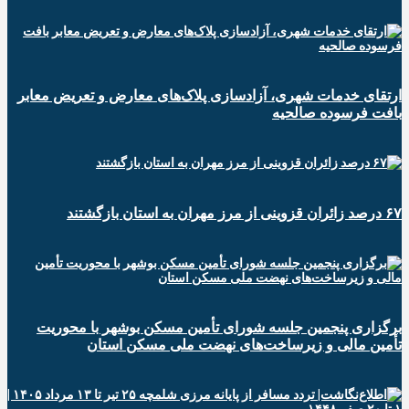
ارتقای خدمات شهری، آزادسازی پلاک‌های معارض و تعریض معابر
بافت فرسوده صالحیه
۶۷ درصد زائران قزوینی از مرز مهران به استان بازگشتند
برگزاری پنجمین جلسه شورای تأمین مسکن بوشهر با محوریت
تأمین مالی و زیرساخت‌های نهضت ملی مسکن استان