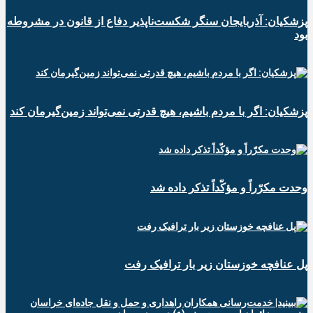
پزشکیان: آذربایجان سنگر شکست‌ناپذیر دفاع از قانون در مشروطه
بود
پزشکیان: اگر با مردم باشیم، هیچ قدرتی نمی‌تواند زمین‌گیرمان کند
وحدت مکرّراً و مؤکّداً تذکر داده شد
پل عنافچه خوزستان زیر بار ترافیک رفت