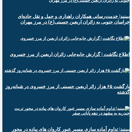
ببینید| خدمت‌رسانی همکاران راهداری و حمل و نقل جاده‌ای
خراسان جنوبی به زائران اربعین حسینی(ع) در مرز مهران
️اطلاع نگاشت | گزارش جابه‌جایی زائران اربعین از مرز خسروی
️بازگشت ۶۵ هزار زائر اربعین حسینی از مرز خسروی در شبانه‌روز
گذشته
ببینید| تداوم آماده سازی مسیر عبور کاروان های پیاده در محور