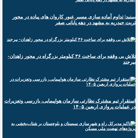
ببینید| تداوم آماده سازی مسیر عبور کاروان های پیاده در محور
تربت حیدریه به مشهد در دهه پایانی صفر
تلاش بی وقفه برای ساخت ۳۶ کیلومتر بزرگراه در محور زاهدان-
بیرجند
استقرار تیم مشترک نظارتی سازمان هواپیمایی، بازرسی وتعزیرات
در عملیات پروازی اربعین ۱۴۰۵