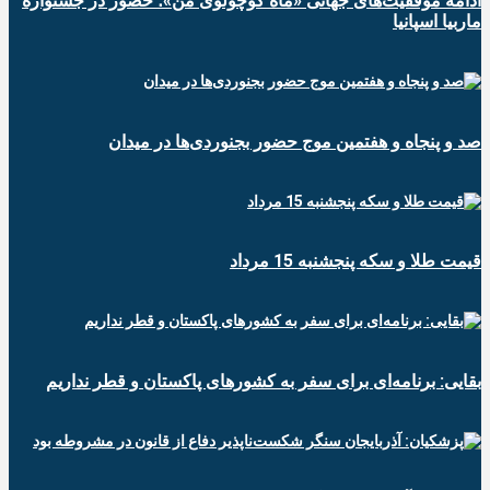
ادامه موفقیت‌های جهانی «ماه کوچولوی من»؛ حضور در جشنواره
ماربیا اسپانیا
صد و پنجاه و هفتمین موج حضور بجنوردی‌ها در میدان
قیمت طلا و سکه پنجشنبه 15 مرداد
بقایی: برنامه‌ای برای سفر به کشورهای پاکستان و قطر نداریم