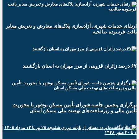
ارتقای خدمات شهری، آزادسازی پلاک‌های معارض و تعریض معابر
بافت فرسوده صالحیه
۶۷ درصد زائران قزوینی از مرز مهران به استان بازگشتند
برگزاری پنجمین جلسه شورای تأمین مسکن بوشهر با محوریت
تأمین مالی و زیرساخت‌های نهضت ملی مسکن استان