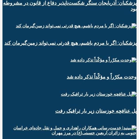
پزشکیان: آذربایجان سنگر شکست‌ناپذیر دفاع از قانون در مشروطه
بود
پزشکیان: اگر با مردم باشیم، هیچ قدرتی نمی‌تواند زمین‌گیرمان کند
وحدت مکرّراً و مؤکّداً تذکر داده شد
پل عنافچه خوزستان زیر بار ترافیک رفت