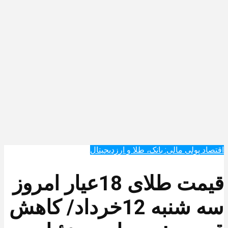
اقتصاد پولی مالی: بانک، طلا و ارزدیجیتال‌
قیمت طلای 18عیار امروز
سه شنبه 12خرداد/ کاهش