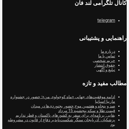
کانال تلگرامی لند فان
telegram
راهنمایی و پشتیبانی
درباره ما
تماس با ما
حریم شخصی
حقوق انتشار
تبلیغ و آگهی
مطالب مفید و تازه
ادامه موفقیت‌های جهانی «ماه کوچولوی من»؛ حضور در جشنواره
ماربیا اسپانیا
صد و پنجاه و هفتمین موج حضور بجنوردی‌ها در میدان
قیمت طلا و سکه پنجشنبه 15 مرداد
بقایی: برنامه‌ای برای سفر به کشورهای پاکستان و قطر نداریم
پزشکیان: آذربایجان سنگر شکست‌ناپذیر دفاع از قانون در مشروطه
بود