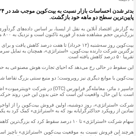
پایین‌ترین سطح دو ماهه خود بازگشت.
به گزارش اقتصاد آنلاین به نقل از ایسنا، بر اساس داده‌های گرد
بزرگ‌ترین حجم مشاهده‌ شده از فوریه تاکنون است و نزدیک به ۸۰۰ میلیون دلار از موقعیت‌های معاملاتی بیت‌کوین را از بین برد.
تقریبا ۵۰ درصد کاهش یافته است.
این سقوط در حالی رخ می‌دهد که احیای تجارت هوش مصنوعی به حفظ 
بیت‌کوین با موانع دیگری نیز روبروست؛ دو منبع سنتی بزرگ تقاضا شامل صندوق‌های قابل معامله در بورس (ETF) و شرکت «است
است. با این حال، واقعیت این است که حتی بدون این خبر، روند حرکت
نمادین از رویکرد حداکثرگرایانه بود که به «استراتژی» کمک کرد به یکی
سهام شرکت «استراتژی» تا ۱۰ درصد سقوط کرد که بزرگ‌ترین کاهش روزانه از فوریه محسوب می‌شود. سهام این شرکت در یک سال گذشته، بیش از ۶۰ درصد کاهش یافته است.
هرچند این فروش نسبت به موقعیت بیت‌کوین «استراتژی» ناچیز است،