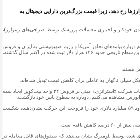
ته، نزدیک به ۱.۵ میلیارد دلار نقدینگی در بازار رمزارزها رخ دهد، زیرا قیمت بزرگ‌ترین دارایی دیجیتال به
 شدن خودکار و اجباری معاملات پرریسک توسط صرافی‌های رمزارز)،
آوریل به زیر ۶۷ هزار دلار سقوط کرد زیرا نگرانی‌های مداوم درباره پیامدهای تجاوز آمریکا و رژیم صهیونیستی به ایران و فروش
بزگترین شرکت دارنده بیت‌کوین، «استراتژی»، همچنان به تمایل سرمایه‌گذاری در این رمزارز آسیب می‌زد. قیمت این رمزارز نسبت به بالاترین سطح تاریخی حدود ۱۲۶ هزار دلار ثبت شده در اکتبر سال گذشته،
ش هستند.
جاسپر د مائر، معامله‌گر فرابورس (OTC) در شرکت «وینترمیوت» اظهار کرد: به نظر می‌رسد که فروش گسترده رمزارزها با افشای اطلاعات شرکت «استراتژی» مبنی بر فروش ۳۲ واحد بیت‌کوین ایجاد شده
ابورس مشاهده می‌کنیم، دوباره به سطوح پایین خود بازگشت.
شرکت «استراتژی»، روز دوشنبه، اولین فروش بیت‌کوین را از اواخر سال ۲۰۲۲ افشا کرد؛ این شرکت حدود ۲.۵ میلیون دلار از ذخیره حدود ۵۹ میلیارد دلاری خود را فروخت. این حرکت نشان‌دهنده شکست
ی‌ شده توسط بلومبرگ نشان می‌دهد که صندوق‌های قابل معامله در