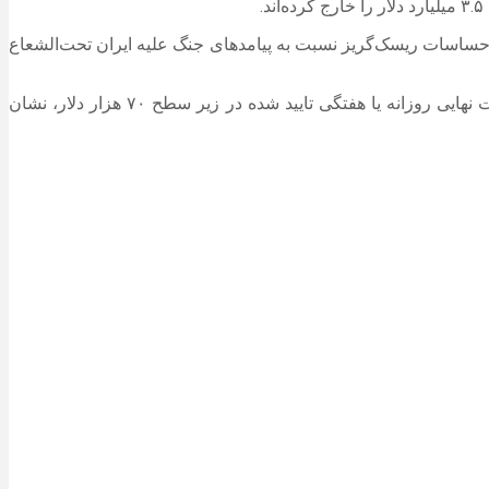
احساسات ریسک‌گریز نسبت به پیامدهای جنگ علیه ایران تحت‌الشعاع
طبق گزارش بلومبرگ، شان مکنالتی، سرپریت معاملات مشتقات در منطقه آسیا و اقیانوسیه در شرکت «فالکون‌ایکس» گفت: ثبت قیمت نهایی روزانه یا هفتگی تایید شده در زیر سطح ۷۰ هزار دلار، نشان‌