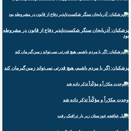
پزشکیان: آذربایجان سنگر شکست‌ناپذیر دفاع از قانون در مشروطه
بود
پزشکیان: اگر با مردم باشیم، هیچ قدرتی نمی‌تواند زمین‌گیرمان کند
وحدت مکرّراً و مؤکّداً تذکر داده شد