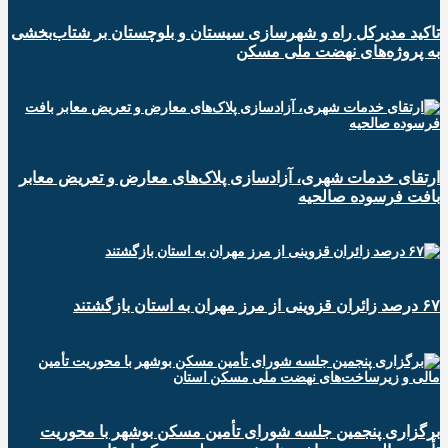
تاکید مدیرکل راه و شهرسازی سیستان و بلوچستان بر شتاب‌بخشی
به پروژه‌های نهضت ملی مسکن
ارتقای خدمات شهری، آزادسازی پلاک‌های معارض و تعریض معابر
بافت فرسوده صالحیه
۶۷ درصد زائران قزوینی از مرز مهران به استان بازگشتند
برگزاری پنجمین جلسه شورای تأمین مسکن بوشهر با محوریت