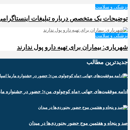
پزشکی و سلامت
توضیحات یک متخصص درباره تبلیغات اینستاگرامی خداحافظی با عینک 
پزشکی و سلامت
شهریاری: بیماران برای تهیه دارو پول ندارند
جدیدترین‌ مطالب
ادامه موفقیت‌های جهانی «ماه کوچولوی من»؛ حضور در جشنواره ماربی
صد و پنجاه و هفتمین موج حضور بجنوردی‌ها در میدان