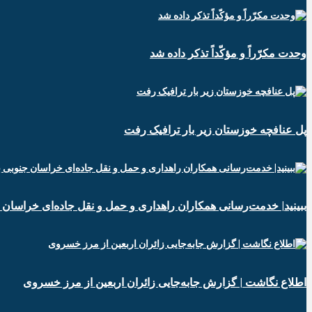
وحدت مکرّراً و مؤکّداً تذکر داده شد
پل عنافچه خوزستان زیر بار ترافیک رفت
ببینید| خدمت‌رسانی همکاران راهداری و حمل و نقل جاده‌ای خراسان 
️اطلاع نگاشت | گزارش جابه‌جایی زائران اربعین از مرز خسروی