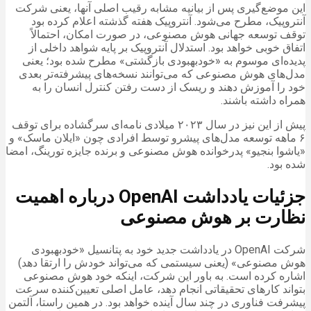
این موضع‌گیری پس از بیانیه مشابه رقیب اصلی آنها، یعنی شرکت
آنتروپیک، مطرح می‌شود. آنتروپیک هفته گذشته اعلام کرده بود
توقف توسعه جهانی هوش مصنوعی، در صورت امکان، احتمالاً
اتفاق خوبی خواهد بود. استدلال آنتروپیک بر پایه شواهد داخلی از
پدیده‌ای موسوم به «خودبهبودی بازگشتی» مطرح شده بود؛ یعنی
مدل‌های هوش مصنوعی که می‌توانند نسخه‌های پیشرفته‌تر بعدی
خود را آموزش دهند و ریسک از دست رفتن کنترل انسان را به
همراه داشته باشند.
پیش از این نیز در سال ۲۰۲۳ میلادی نامه‌ای سرگشاده برای توقف
۶ ماهه توسعه مدل‌های پیشرو توسط افرادی چون «ایلان ماسک» و
«یاشوا بنجیو» پدرخوانده هوش مصنوعی و برنده جایزه تورینگ، امضا
شده بود.
جزئیات یادداشت OpenAI درباره اهمیت
نظارت بر هوش مصنوعی
شرکت OpenAI در یادداشت جدید خود به پتانسیل «خودبهبودی
هوش مصنوعی» (یعنی سیستمی که می‌تواند خودش را ارتقا دهد)
اشاره کرده است. به باور این شرکت، اینکه خود هوش مصنوعی
بتواند کارهای تحقیقاتی‌ انجام دهد، عامل اصلی تعیین‌کننده سرعت
پیشرفت فناوری در چند سال آینده خواهد بود. در همین راستا، آلتمن