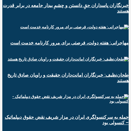
‏خبرنگاران پاسداران حقِ دانستن و چشمِ بیدار جامعه در برابر قدرت
هستند
مهاجرانی: هفته دولت، فرصتی برای مرور کارنامه خدمت است
طحان‌نظیف: خبرنگاران امانت‌داران حقیقت و راویان صادق تاریخ‌
هستند
حمله به سرکنسولگری ایران در مزار شریف نقض حقوق دیپلماتیک
– کنسولی بود