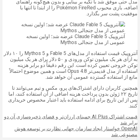
مدل حتی موفق شد با تکیه بر بینایی و بدون هیچ‌گونه راهنمای
اضافه، بازی محبوب Pokémon FireRed را از ابتدا تا انتها با
موفقیت پشت سر بگذارد.
آنتروپیک Claude Fable 5 عرضه شد؛ اولین نسخه
عمومی از مدل جنجالی Mythos
آنتروپیک قیمت استفاده از مدل‌های Fable 5 و Mythos 5 را ۱۰ دلار
به ازای هر یک میلیون توکن ورودی و ۵۰ دلار برای هر یک میلیون
توکن خروجی تعیین کرده است. این رقم دقیقاً دو برابر هزینه
استفاده از مدل قدیمی‌تر Opus 4.8 است و همین موضوع احتمالاً
مانع از استفاده گسترده عمومی آن خواهد شد.
همچنین کاربران دارای اشتراک‌های پرو، مکس و تیم می‌توانند تا
تاریخ ۲۲ ژوئن بدون پرداخت هزینه اضافی از آن استفاده کنند، اما
پس از این تاریخ برای ادامه استفاده باید اعتبار مخصوص خریداری
کنند.
قیمت اشتراک AI Plus جمینای ارزان‌تر و فضای ذخیره‌سازی آن دو
برابر شد
OpenAI خواستار ایجاد سازمان جهانی نظارت بر توسعه هوش
مصنوعی شد