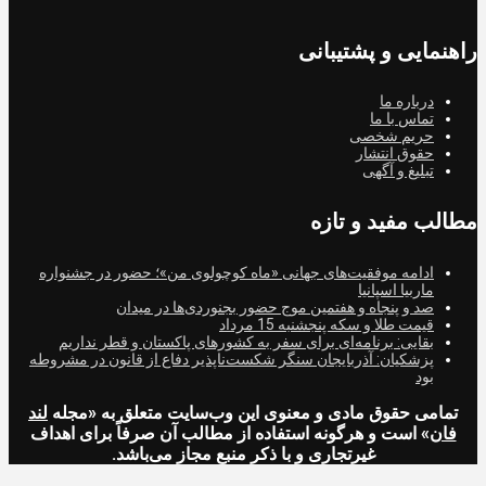
راهنمایی و پشتیبانی
درباره ما
تماس با ما
حریم شخصی
حقوق انتشار
تبلیغ و آگهی
مطالب مفید و تازه
ادامه موفقیت‌های جهانی «ماه کوچولوی من»؛ حضور در جشنواره
ماربیا اسپانیا
صد و پنجاه و هفتمین موج حضور بجنوردی‌ها در میدان
قیمت طلا و سکه پنجشنبه 15 مرداد
بقایی: برنامه‌ای برای سفر به کشورهای پاکستان و قطر نداریم
پزشکیان: آذربایجان سنگر شکست‌ناپذیر دفاع از قانون در مشروطه
بود
تمامی حقوق مادی و معنوی این وب‌سایت متعلق به «مجله
لند
فان
» است و هرگونه استفاده از مطالب آن صرفاً برای اهداف
غیرتجاری و با ذکر منبع مجاز می‌باشد.