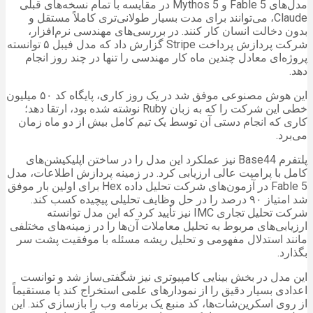
مدل‌های Fable 5 و Mythos 5 در مقایسه با تمام نسخه‌های قبلی
Claude، می‌توانند برای مدت بسیار طولانی‌تری کاملاً مستقل و
بدون دخالت انسان کار کنند. در بررسی‌های مهندسی نرم‌افزار،
شرکت پردازش پرداخت Stripe گزارش داد که مدل فیبل ۵ توانسته
پروژه‌ای معادل چندین ماه کار مهندسی را تنها در چند روز انجام
دهد.
این هوش مصنوعی موفق شد در یک روز کاری، پایگاه کد ۵۰ میلیون
خطی این شرکت را که به زبان Ruby نوشته شده بود، ارتقا دهد؛
کاری که انجام دستی آن توسط یک تیم کامل بیش از دو ماه زمان
می‌برد.
پلتفرم Base44 نیز عملکرد این مدل را در ساختن اپلیکیشن‌های
کامل با پرامپت عالی ارزیابی کرد. در زمینه پردازش اطلاعات، مدل
Fable 5 در آزمون‌های شرکت تحلیل داده Hex برای اولین بار موفق
شد امتیاز ۹۰ درصد را در حل وظایف تحلیلی پیچیده کسب کند.
شرکت تحلیل تجاری IMC نیز تأیید کرد که این مدل توانسته
ارزیابی‌های مربوط به تحلیل معاملات آن‌ها را در زمینه‌های مختلفی
مانند استدلال مفهومی و تحلیل ریشه مسئله با موفقیت پشت سر
بگذارد.
این مدل در بخش بینایی کامپیوتری نیز شگفتی‌ساز شد و توانست
اعدادی بسیار دقیق را از نمودارهای علمی استخراج کند یا مستقیماً
از روی اسکرین‌شات‌ها، کد منبع یک برنامه وب را بازسازی کند. این