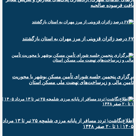
بافت فرسوده صالحیه
۶۷ درصد زائران قزوینی از مرز مهران به استان بازگشتند
برگزاری پنجمین جلسه شورای تأمین مسکن بوشهر با محوریت
تأمین مالی و زیرساخت‌های نهضت ملی مسکن استان
اطلاع‌نگاشت| تردد مسافر از پایانه‌ مرزی شلمچه ۲۵ تیر تا ۱۳ مرداد
۱۴۰۵ | ۱ تا ۲۰ صفر ۱۴۴۸