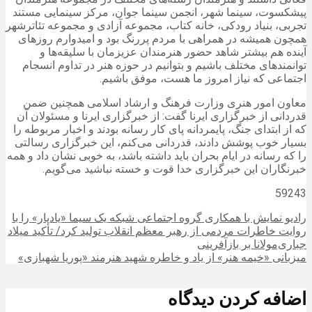
پیشکسوت، سینما شهر، انجمن سینما جوان، مرکز سینمایی مستند
تجربی، بنیاد رودکی، خانه کتاب، مجموعه آزادی و مجموعه تئاترشهر
همچون همیشه در همراهی با مردم پررنگ بود و امیدوارم روزهای
آینده هم بیشتر شاهد حضور هنرمندان عزیزمان با سلیقه‌ها و
توانمندهای مختلف باشیم و بتوانیم در حوزه هنر در تداوم انسجام
اجتماعی که نیاز امروز ما هست، موفق باشیم.
معاون امور هنری وزارت فرهنگ و ارشاد اسلامی همچنین ضمن
قدردانی از خبرگزاری ایرنا گفت: از خبرگزاری ایرنا و مسئولان آن
که از ابتدای جنگ، پایمردانه پای کار رسانه بودند و اخبار مربوطه را
بسیار خوب پوشش دادند، قدردانی می‌کنم، این خبرگزاری رسالتی
را که رسانه در ایام بحران باید داشته باشد، به خوبی نشان داد و همه
خبرنگاران این خبرگزاری خدا قوت و خسته نباشید می‌گویم.
59243
رادیو نمایش با همکاری گروه اجتماعی شبکه یک سیما «یادیار» را با
روایت خاطرات مردمی از رهبر معظم انقلاب تولید کرد/ تأکید میلاد
جباری‌مولانا بر بازآفرینی
میزبانی «خیمه هنر» از یاد و خاطره شهید هنرمند «پوریا شهبازی»
اضافه کردن دیدگاه