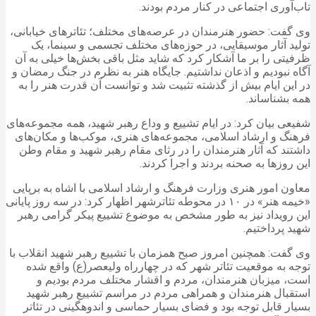
تاب‌آوری اجتماعی در کنار مردم بودند.
وی گفت: حضور هنرمندان در عرصه‌های مختلف؛ تئاترهای خیابانی،
تولید آثار موسیقایی، در حوزه‌های مختلف تجسمی و سینما، یک
ظرفیتی را بر ما آشکار کرد که شاید مثل باقی بخش‌ها خیلی به آن
آگاه نبودیم و اذعان نداشتیم. جایگاه هنر به نظرم در جنگ رمضان و
در این ایام بیش از گذشته تثبیت شد و توانست آن قدرت هنر را به
همه بشناساند.
شفیعی بیان کرد: در ایام تشییع و وداع رهبر شهید، همه مجموعه‌های
فرهنگ و ارشاد اسلامی، مجموعه‌های هنری، موکب‌ها و مکان‌های
داشتند که آثار هنرمندان را در رثای مقام رهبر شهید و مقام وطن
این روزها به صحنه بردند و اجرا کردند.
معاون امور هنری وزارت فرهنگ و ارشاد اسلامی با اشاه به برپایی
«خیمه هنر» در ۱۰ در محوطه تئاترشهر اظهار کرد: در سه روز پایانی
این رویداد نیز به طور مشخص به موضوع تشییع پیکر گرامی رهبر
شهید پرداختیم.
وی گفت: همچنین امروز صبح همزمان با تشییع رهبر شهید انقلاب با
توجه به موقعیت تئاتر شهر که در چهارراه ولیعصر(ع) واقع شده
است، میزبان هنرمندان، مردم و اقشار مختلف مردم بودیم و
استقبال هنرمندان و همراهی مردم در مراسم تشییع رهبر شهید
بسیار قابل توجه بود و فضای بسیار حماسی و اندوهگینی در تئاتر