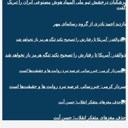
پزشکیان درخشش تیم ملی المپیاد هوش مصنوعی ایران را تبریک
گفت
بازدید احمد نادری از گروه رسانه‌ای مهر
ذوالقدر: آمریکا تا رفتارش را تصحیح نکند تنگه هرمز باز نخواهد شد
سردار کرمی: خبررسانی عرصه نبرد روایت ها و حقیقت‌ها است
حذف مغزهای متفکر انقلاب؛ حسن آیت