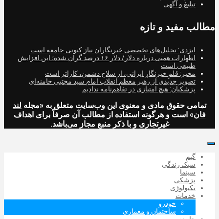
تبلیغ و آگهی
مطالب مفید و تازه
ایزدی: تحلیل‌های تخصصی خبرنگاران نیاز کنونی جامعه است
اظهارات همتی درباره دلار/ دلار ۱۶ درصد گران شده؛ این افزایش
طبیعی است
مخبر: قلمِ خبرنگارِ ایرانی، از سلاح دشمن، کاراتر است
تصویر جدیدی از رهبر معظم انقلاب امام سید مجتبی خامنه‌ای
پزشکیان: هیچ امتیازی در تفاهم‌نامه ندادیم
تمامی حقوق مادی و معنوی این وب‌سایت متعلق به «مجله
لند
فان
» است و هرگونه استفاده از مطالب آن صرفاً برای اهداف
غیرتجاری و با ذکر منبع مجاز می‌باشد.
گیم
سبک زندگی
سینما
پزشکی
تکنولوژی
خدمات
خودرو
ساختمان و معماری
جامعه