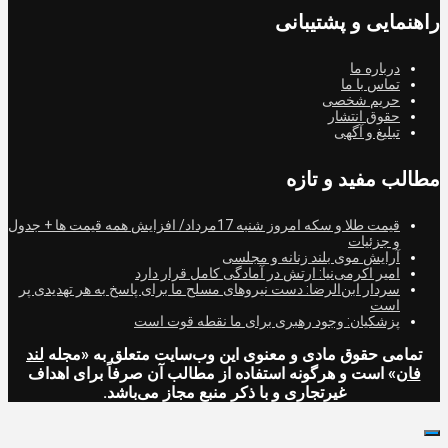
راهنمایی و پشتیبانی
درباره ما
تماس با ما
حریم شخصی
حقوق انتشار
تبلیغ و آگهی
مطالب مفید و تازه
قیمت طلا و سکه امروز شنبه 17مرداد/ افزایش همه قیمت ها + جدول
و جزئیات
آرایش موی بلند زنانه و مجلسی
امیر اکرمی‌نیا: ارتش در آمادگی کامل قرار دارد
سردار ابن‌الرضا: دست نیروهای مسلح ما برای پاسخ به هر تهدیدی پر
است
پزشکیان: وجود رهبری برای ما نقطه قوت است
تمامی حقوق مادی و معنوی این وب‌سایت متعلق به «مجله
لند
فان
» است و هرگونه استفاده از مطالب آن صرفاً برای اهداف
غیرتجاری و با ذکر منبع مجاز می‌باشد.