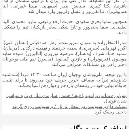
در آغاز این مسابقه، کادر فنی تیم ایران با ترکیبی متشکل از آیدا
باقرنیا، یکتا کثیری، ستایش نصر اصفهانی، ملینا غفرانی، النا
همایونی‌راد، ثنا نقی‌پور و عسل ولی‌پور وارد میدان شد.
همچنین سانیا بحری سفیدی، حدیث ارفع رفیعی، ماریا محمدی، الینا
لطفی‌نیا، سما یحیی‌پور و تارا شکی سایر بازیکنان تیم را تشکیل
دادند.
سارا افتخارزاده به عنوان سرپرست، آرش صادقیانی (مشاور فنی)،
اکرم قهرمانی (سرمربی)، سمیه خردمند و تهمینه درگذنی (مربیان)،
سمیه جماد شرف (بدنساز)، مرضیه نوروزی (آنالیزور)، سیده سایه
موسوی (فیزیوتراپ) و نازنین کمالوند (ماسور) تیم ملی نوجوانان
دختر را در این مسابقات همراهی می‌کنند.
با این نتیجه، ملی‌پوشان نوجوان ایران ساعت ۱۲:۳۰ فردا (سه‌شنبه
شانزدهم تیر) به مصاف آخرین حریف خود می‌روند تا برای تثبیت
جایگاه نهایی خود در رتبه‌های یازدهم و دوازدهم آسیا بجنگند.
پس‌لرزه تماس ترامپ با فیفا/ هشدار سازمان ملل درباره سیاسی
شدن فوتبال
نیمکت داغ پرسپولیس در انتظار تارتار / پرسپولیس روی گزینه
داخلی ریسک کرد
اضافه کردن دیدگاه