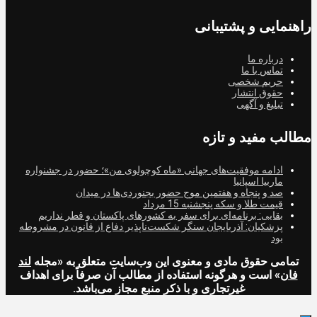
راهنمایی و پشتیبانی
درباره ما
تماس با ما
حریم شخصی
حقوق انتشار
تبلیغ و آگهی
مطالب مفید و تازه
ادامه موفقیت‌های جهانی «ماه کوچولوی من»؛ حضور در جشنواره
ماربیا اسپانیا
صد و پنجاه و هفتمین موج حضور بجنوردی‌ها در میدان
قیمت طلا و سکه پنجشنبه 15 مرداد
بقایی: برنامه‌ای برای سفر به کشورهای پاکستان و قطر نداریم
پزشکیان: آذربایجان سنگر شکست‌ناپذیر دفاع از قانون در مشروطه
بود
تمامی حقوق مادی و معنوی این وب‌سایت متعلق به «مجله
لند
فان
» است و هرگونه استفاده از مطالب آن صرفاً برای اهداف
غیرتجاری و با ذکر منبع مجاز می‌باشد.