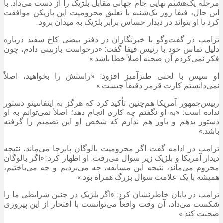
مرحله یک‌هشتم نهایی جام جهانی مقابل بلژیک را از دست می‌داد. با
این حال، فیفا روز یک‌شنبه با تعلیق محرومیت این بازیکن موافقت
کرد تا او بتواند در دیدار حساس برابر بلژیک به میدان برود.
ترامپ در گفت‌و‌گو با خبرنگاران در دفتر بیضی کاخ سفید درباره
دلیل تماس خود با رئیس فیفا گفت: «درخواست بازبینی دادم، چون
فکر نمی‌کردم آن صحنه اصلاً خطا باشد.»
او سپس با لحنی طنزآمیز افزود: «راستش را بخواهید، اصلاً
نمی‌دانستم کارت قرمز دقیقاً چیست.»
رییس‌جمهور آمریکا هم‌چنین تأکید کرد که هرگز به اینفانتینو دستور
نداده است: «به او نگفتم چه کاری انجام دهد؛ اصلاً نمی‌توانم به او
دستور بدهم و باور هم ندارم که شخص او این تصمیم را گرفته
باشد.»
ترامپ در ادامه گفت اگر محرومیت بالوگان پابرجا می‌ماند، نتیجه
دیدار آمریکا و بلژیک زیر سوال می‌رفت. او اظهار کرد: «اگر بالوگان
محروم می‌ماند، نتیجه این مسابقه، چه می‌بردیم و چه می‌باختیم،
همیشه با یک علامت سوال بزرگ همراه بود.»
ترامپ در پایان خاطرنشان کرد: «اگر بلژیک در چنین شرایطی ما را
شکست می‌داد، آن وقت واقعاً می‌توانست با افتخار از این پیروزی
صحبت کند.»