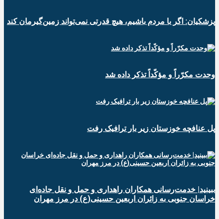
پزشکیان: اگر با مردم باشیم، هیچ قدرتی نمی‌تواند زمین‌گیرمان کند
وحدت مکرّراً و مؤکّداً تذکر داده شد
پل عنافچه خوزستان زیر بار ترافیک رفت
ببینید| خدمت‌رسانی همکاران راهداری و حمل و نقل جاده‌ای
خراسان جنوبی به زائران اربعین حسینی(ع) در مرز مهران