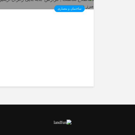
ساختمان و معماری
️اطلاع نگاشت | گزارش جابه‌جای
زائران اربعین از مرز خسروی