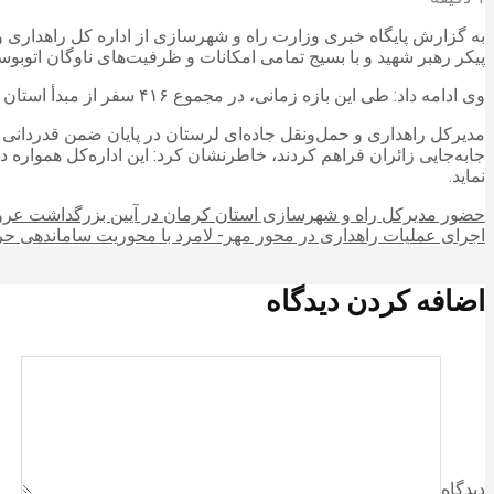
به گزارش پایگاه خبری وزارت راه و شهرسازی از اداره کل راهداری 
پیکر رهبر شهید و با بسیج تمامی امکانات و ظرفیت‌های ناوگان اتوبوسرانی استان، از تاریخ ۱۱ لغایت ۱۵ تیرماه، عملیا
وی ادامه داد: طی این بازه زمانی، در مجموع ۴۱۶ سفر از مبدأ استان لرستان به مقصد تهران صورت گرفت که طی آن ۸ هزار و ۵۵۰ نفر از هم‌استانی‌های عزیز جهت شرکت در این مراسم بدرقه شدند.
مدیرکل راهداری و حمل‌ونقل جاده‌ای لرستان در پایان ضمن قدردانی
جابه‌جایی زائران فراهم کردند، خاطرنشان کرد: این اداره‌کل هموار
نماید.
حضور مدیرکل راه و شهرسازی استان کرمان در آیین بزرگداشت عروج
اجرای عملیات راهداری در محور مهر- لامرد با محوریت ساماندهی حر
اضافه کردن دیدگاه
دیدگاه