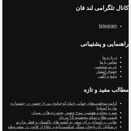
کانال تلگرامی لند فان
telegram
راهنمایی و پشتیبانی
درباره ما
تماس با ما
حریم شخصی
حقوق انتشار
تبلیغ و آگهی
مطالب مفید و تازه
ادامه موفقیت‌های جهانی «ماه کوچولوی من»؛ حضور در جشنواره
ماربیا اسپانیا
صد و پنجاه و هفتمین موج حضور بجنوردی‌ها در میدان
قیمت طلا و سکه پنجشنبه 15 مرداد
بقایی: برنامه‌ای برای سفر به کشورهای پاکستان و قطر نداریم
پزشکیان: آذربایجان سنگر شکست‌ناپذیر دفاع از قانون در مشروطه