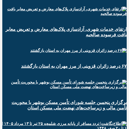
ارتقای خدمات شهری، آزادسازی پلاک‌های معارض و تعریض معابر
بافت فرسوده صالحیه
۶۷ درصد زائران قزوینی از مرز مهران به استان بازگشتند
برگزاری پنجمین جلسه شورای تأمین مسکن بوشهر با محوریت
تأمین مالی و زیرساخت‌های نهضت ملی مسکن استان