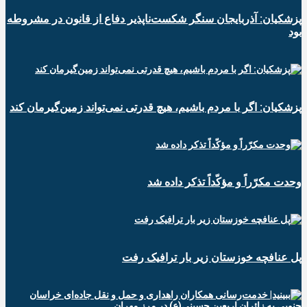
پزشکیان: آذربایجان سنگر شکست‌ناپذیر دفاع از قانون در مشروطه
بود
پزشکیان: اگر با مردم باشیم، هیچ قدرتی نمی‌تواند زمین‌گیرمان کند
وحدت مکرّراً و مؤکّداً تذکر داده شد
پل عنافچه خوزستان زیر بار ترافیک رفت