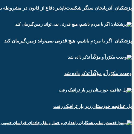
پزشکیان: آذربایجان سنگر شکست‌ناپذیر دفاع از قانون در مشروطه بو
پزشکیان: اگر با مردم باشیم، هیچ قدرتی نمی‌تواند زمین‌گیرمان کند
وحدت مکرّراً و مؤکّداً تذکر داده شد
پل عنافچه خوزستان زیر بار ترافیک رفت