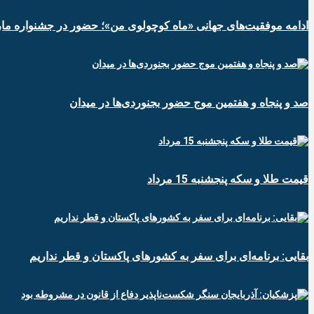
ادامه موفقیت‌های جهانی «ماه کوچولوی من»؛ حضور در جشنواره ماربی
صد و پنجاه و هفتمین موج حضور بجنوردی‌ها در میدان
قیمت طلا و سکه پنجشنبه 15 مرداد
بقایی: برنامه‌ای برای سفر به کشورهای پاکستان و قطر نداریم