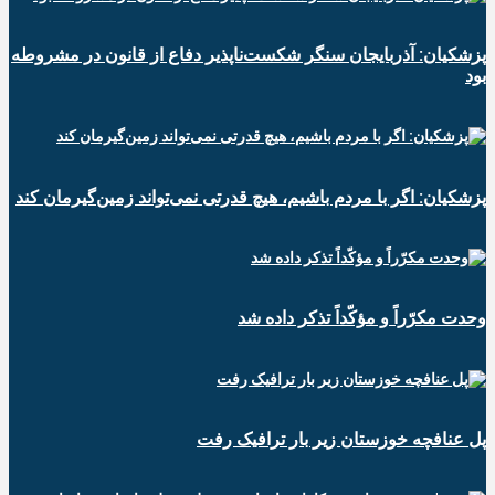
پزشکیان: آذربایجان سنگر شکست‌ناپذیر دفاع از قانون در مشروطه
بود
پزشکیان: اگر با مردم باشیم، هیچ قدرتی نمی‌تواند زمین‌گیرمان کند
وحدت مکرّراً و مؤکّداً تذکر داده شد
پل عنافچه خوزستان زیر بار ترافیک رفت