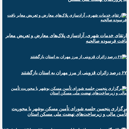
ارتقای خدمات شهری، آزادسازی پلاک‌های معارض و تعریض معابر
بافت فرسوده صالحیه
۶۷ درصد زائران قزوینی از مرز مهران به استان بازگشتند
برگزاری پنجمین جلسه شورای تأمین مسکن بوشهر با محوریت
تأمین مالی و زیرساخت‌های نهضت ملی مسکن استان