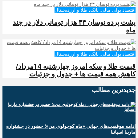
اقتصاد پولی مالی: بانک، طلا و ارزدیجیتال‌
پشت پرده نوسان ۴۴ هزار تومانی دلار در چند
ماه
اقتصاد پولی مالی: بانک، طلا و ارزدیجیتال‌
قیمت طلا و سکه امروز چهارشنبه 14مرداد/
کاهش همه قیمت ها + جدول و جزئیات
جدیدترین‌ مطالب
ادامه موفقیت‌های جهانی «ماه کوچولوی من»؛ حضور در جشنواره
ماربیا اسپانیا