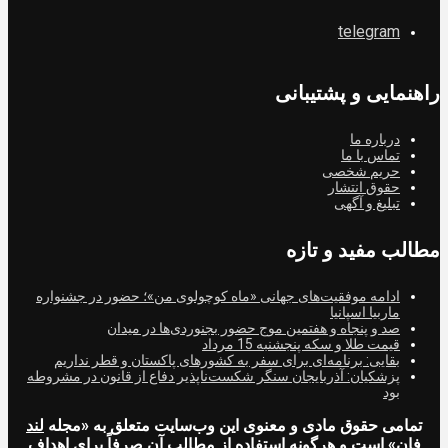
telegram
راهنمایی و پشتیبانی
درباره ما
تماس با ما
حریم شخصی
حقوق انتشار
تبلیغ و آگهی
مطالب مفید و تازه
ادامه موفقیت‌های جهانی «ماه کوچولوی من»؛ حضور در جشنواره
ماربیا اسپانیا
صد و پنجاه و هفتمین موج حضور بجنوردی‌ها در میدان
قیمت طلا و سکه پنجشنبه 15 مرداد
بقایی: برنامه‌ای برای سفر به کشورهای پاکستان و قطر نداریم
پزشکیان: آذربایجان سنگر شکست‌ناپذیر دفاع از قانون در مشروطه
بود
تمامی حقوق مادی و معنوی این وب‌سایت متعلق به «مجله
لند
فان
» است و هرگونه استفاده از مطالب آن صرفاً برای اهداف