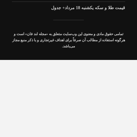
قیمت طلا و سکه یکشنبه 18 مرداد+ جدول
تمامی حقوق مادی و معنوی این وب‌سایت متعلق به «مجله
لند فان
» است و
ببینید| جلسه نمایندگان
هرگونه استفاده از مطالب آن صرفاً برای اهداف غیرتجاری و با ذکر منبع مجاز
استان تهران با وزیر راه و
می‌باشد.
شهرسازی
گام نهایی برای تسهیل
فرآیندهای مرزی و حمل
یکسره کالا
ببینید|سامانه «سپاس»
آماده تأمین بلیت اتوبوس
زائران مشهد در پایان ماه
صفر