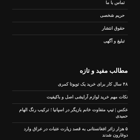
تماس با ما
جدید به شبکه بزرگراهی
استان افزوده شد
خبرنگاران نقش بارزی در
حریم شخصی
ناکامی سربازان
رسانه‌ای دشمن داشتند
حقوق انتشار
تبلیغ و آگهی
پیگیری تأمین مسکن
آموزش مرحله به مرحله فرنچ ناخن در
خانه
خبرنگاران زنجانی در
مطالب مفید و تازه
چارچوب تفاهم‌نامه دو
وزارتخانه
افتتاح ۱۱.۵ کیلومتر
بزرگراه جهرم-لار-
۴۸ سال کار برای خرید یک تویوتا کمری
بندرعباس با اعتباری بالغ
بر ۹۲۰۰ میلیارد ریال
نکات مهم خرید لوازم آرایشی اصل و باکیفیت
آغاز عملیات اجرایی لایه
عکس | تیپ متفاوت خانم بازیگر در اسپانیا ؛ ترکیب رنگ الهام
بیندر آسفالت از ۲۵
حمیدی
مردادماه در کمربندی
قلعه نو (بزرگراه شریانی
۵ هزار زائر افغانستانی به قصد زیارت عتبات در عراق وارد
ری–ورامین)
دوغارون شدند