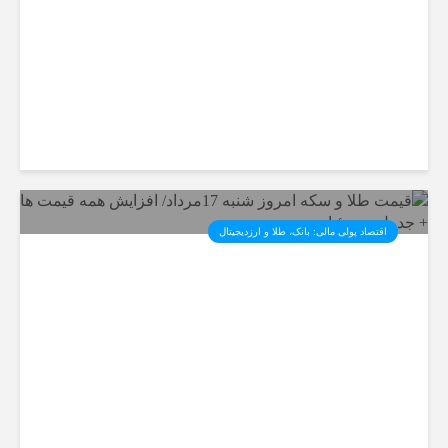
جزئیات
اقتصاد پولی مالی: بانک، طلا و ارزدیجیتال‌
قیمت طلا و سکه امروز شنبه
17مرداد/ افزایش همه قیمت ها +
جدول و جزئیات