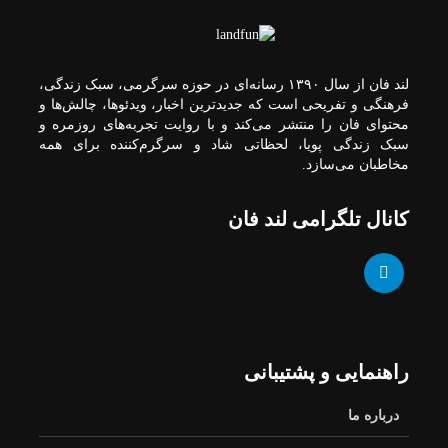
شهر گنبدکاووس
لند فان از سال ۱۳۹۰ رسانه‌ای در حوزه سرگرمی، سبک زندگی،
فرهنگی و تفریحی است که جدیدترین اخبار، ویدئوها، چالش‌ها و
قیمت طلا و سکه یکشنبه
محتوای فان را منتشر می‌کند و با روایت تجربه‌های روزمره و
18 مرداد+ جدول
سبک زندگی پویا، لحظاتی شاد و سرگرم‌کننده برای همه
مخاطبان می‌سازد.
اجرای ۳۵۰ کیلومتر
کانال تلگرامی لند فان
خط‌کشی و ۵۵ کیلومتر
حضرتی: رسالت خبرنگار
کشف و نشر حقیقت
روشنایی راه‌ها در اردبیل
طی 4 ماه گذشته
است
قائم‌پناه: دولت باید بتواند
با جامعه گفتگو کرده و
راهنمایی و پشتیبانی
صدای مردم را بشنود
رشد ۲۰ درصدی طول
بزرگراه‌های کهگیلویه و
درباره ما
بویراحمد در دولت
چهاردهم/ ۵۷ کیلومتر راه