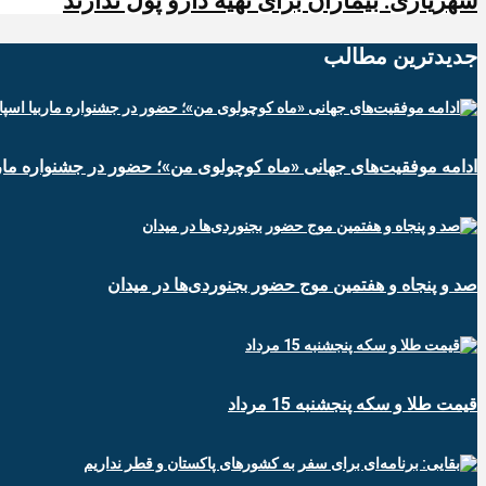
شهریاری: بیماران برای تهیه دارو پول ندارند
جدیدترین‌ مطالب
ادامه موفقیت‌های جهانی «ماه کوچولوی من»؛ حضور در جشنواره ماربی
صد و پنجاه و هفتمین موج حضور بجنوردی‌ها در میدان
قیمت طلا و سکه پنجشنبه 15 مرداد