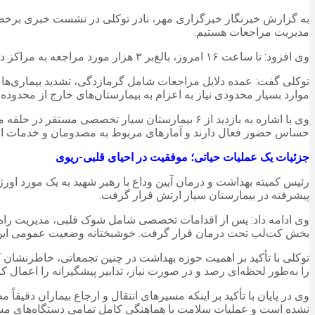
به گزارش خبرنگار خبرگزاری مهر، نادر توکلی در نشست خبری برخط که
مدیریت مراجعات هستیم.
وی افزود: تا ساعت ۱۶ امروز، بالغ‌بر ۳ هزار مورد مراجعه به مراکز درمانی مستقر در مصلی ثبت شد که این رقم قطعاً تا این زمان یعنی ساعت ۲۰ به بیش از ۴ هزار مراجعه رسیده است.
توکلی گفت: عمده دلایل مراجعات شامل گرمازدگی، تشدید بیماری‌های 
موارد بسیار محدودی نیاز به اعزام به بیمارستان‌های خارج از محدوده پی
وی با اشاره به بازدید از ۶ بیمارستان سیار تخص
حساس حضور فعال دارند و آمارهای مربوط به مصدومان و خدمات ارائ
جزئیات یک عملیات حیاتی؛ موفقیت در احیای قلبی-ریوی
رئیس کمیته بهداشت و درمان آیین وداع با رهبر شهید به یک مورد ا
پیشرفته در بیمارستان سیار ارتش قرار گرفت.
وی ادامه داد: پس از اقدامات تخصصی شامل شوک قلبی، مدیریت راه هوای
بخش کت‌لب تحت درمان قرار گرفت. خوشبختانه وضعیت عمومی ای
توکلی با تأکید بر اهمیت حوزه بهداشت در چنین تجمعاتی، خاطرنشان ک
را به‌طور لحظه‌ای رصد و در صورت نیاز، تدابیر پیشگیرانه را اعمال کنن
وی در پایان با تأکید بر اینکه مسیرهای انتقال و ارجاع بیماران دق
نشده است و عملیات سلامت با هماهنگی کامل تمامی دستگاه‌های مسئ