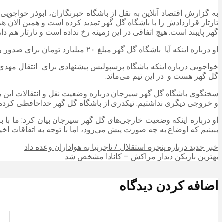
به گزارش اقتصاد آنلاین به نقل از باشگاه خبرنگاران، ابوذر خواجو
تارتار قراردادش را با باشگاه گل گهر تمدید کرده است و همین الان
گهر پایبند است. هیچ اتفاقی در این زمینه رخ نداده است و تارتار هم د
او درباره اینکه آیا باشگاه گل گهر مبلغ ۲۰ میلیارد تومان برای صدور رضایت نامه مهدی تارتار درخواست کرده است، گفت: نه چنین چیزی وجود ندارد و صحبتی در این باره با باشگاه گل گهر نشده است.
خواجویی درباره اینکه باشگاه پرسپولیس پیشنهادی برای انتقال مهدی 
گل گهر هست و در این تیم می‌ماند.
سخنگوی باشگاه گل گهر سیرجان درباره وضعیت نقل و انتقالات این ب
و خروجی دیگری نداشتیم. تیکدری از باشگاه گل گهر خداحافظی کرده،
او درباره اینکه وضعیت خارجی‌های گل گهر سیرجان بیان کرد: ما با 
ببینیم که اوضاع به چه صورت پیش می‌رود، اما با توجه به اتفاقات ا
خبر جدید درباره پنجره استقلال / تاجرنیا به هواداران وعده داد
بهترین بازیکن دیدار مراکش – کانادا مشخص شد
اضافه کردن دیدگاه