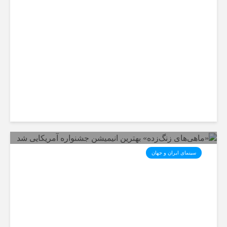
انیمیشن «یارپ» وارد فاز تولید
شد
سینمای ایران و جهان
«ماهی‌های زنگ‌زده» بهترین
انیمیشن جشنواره آمریکایی شد