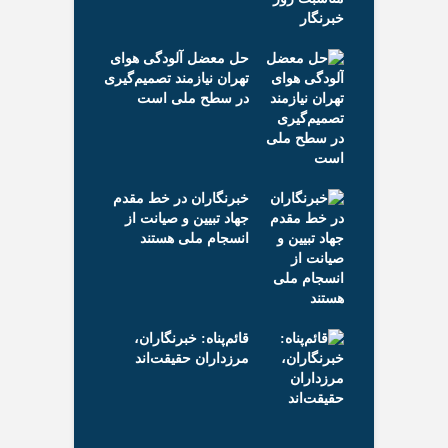
مبر نماد ملی
اه
ه شهدای رسانه/
ای
ان روایت ملت را
حل معضل آلودگی هوای
خب
تهران نیازمند تصمیم‌گیری
سر
در سطح ملی است
ران؟ هزینه پنهان
خبرنگاران در خط مقدم
بنزین ارزان یا خود
؟
جهاد تبیین و صیانت از
سوخت بی‌کیفیت 
انسجام ملی هستند
دلار ۴ درصد ریخت، ۲۰۷
فقط ۲.۹ درصد / خودرو
 دلار کوتاه
زی
می
قائم‌پناه: ‏خبرنگاران،
تحلیل‌های
مرزداران حقیقت‌اند
ای
برنگاران نیاز
تخ
جامعه است
کن