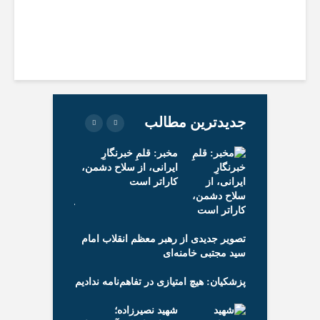
جدیدترین‌ مطالب
حضور بین‌المللی
مخبر: قلمِ خبرنگارِ
پن
 آن‌ها» در بخش
ایرانی، از سلاح دشمن،
«ی
 جشنواره
کاراتر است
مس
ونس
ile
تصویر جدیدی از رهبر معظم انقلاب امام
سید مجتبی خامنه‌ای
پزشکیان: هیچ امتیازی در تفاهم‌نامه ندادیم
ازمان سینمایی
رئ
نگار را تبریک
شهید نصیرزاده؛
رو