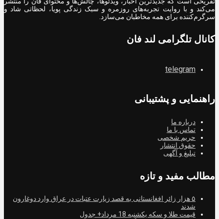
تفریحی است که جدیدترین اخبار، ویدئوها، چالش‌ها و محتوای فان را منتشر
می‌کند و با روایت تجربه‌های روزمره و سبک زندگی پویا، لحظاتی شاد و
سرگرم‌کننده برای همه مخاطبان می‌سازد.
کانال تلگرامی لند فان
telegram
راهنمایی و پشتیبانی
درباره ما
تماس با ما
حریم شخصی
حقوق انتشار
تبلیغ و آگهی
مطالب مفید و تازه
۵ هزار زائر افغانستانی به قصد زیارت عتبات در عراق وارد دوغارون
شدند
قیمت طلا و سکه یکشنبه 18 مرداد+ جدول