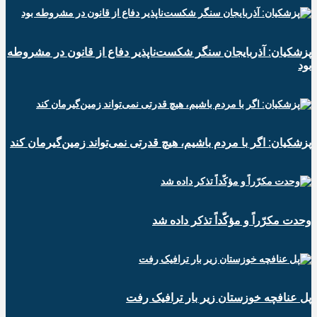
پزشکیان: آذربایجان سنگر شکست‌ناپذیر دفاع از قانون در مشروطه
بود
پزشکیان: اگر با مردم باشیم، هیچ قدرتی نمی‌تواند زمین‌گیرمان کند
وحدت مکرّراً و مؤکّداً تذکر داده شد
پل عنافچه خوزستان زیر بار ترافیک رفت