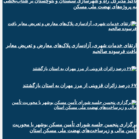
تاکید مدیرکل راه و شهرسازی سیستان و بلوچستان بر شتاب‌بخشی
به پروژه‌های نهضت ملی مسکن
ارتقای خدمات شهری، آزادسازی پلاک‌های معارض و تعریض معابر
بافت فرسوده صالحیه
۶۷ درصد زائران قزوینی از مرز مهران به استان بازگشتند
برگزاری پنجمین جلسه شورای تأمین مسکن بوشهر با محوریت
تأمین مالی و زیرساخت‌های نهضت ملی مسکن استان