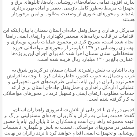
ندارد، افزود: تمامی سامانه‌های روشنایی، پایه‌ها، تابلوهای برق و
تجهیزات مرتبط به‌طور کامل بازبینی، تعمیر و آماده بهره‌برداری
شده‌اند و محورهای عبوری از وضعیت مطلوب و ایمن برخوردار
هستند.
مدیرکل راهداری و حمل‌ونقل جاده‌ای استان سمنان با بیان اینکه این
اقدامات در قالب برنامه‌های مستمر نگهداری و ارتقای ایمنی راه‌ها
انجام شده است، تصریح کرد: در مجموع عملیات تأمین، نوسازی و
بهسازی روشنایی در ۱۳۷ کیلومتر از محورهای مواصلاتی حوزه
استحفاظی استان سمنان اجرا شده که برای اجرای این پروژه‌ها
اعتباری بالغ بر ۱۲۰ میلیارد ریال هزینه شده است.
وی با اشاره به نقش راهبردی استان سمنان در کریدور شرق به
غرب و شمال به جنوب کشور، خاطرنشان کرد: با توجه به افزایش
حجم تردد زائران در این ایام، تمامی ظرفیت‌های فنی، تجهیزاتی و
عملیاتی اداره‌کل راهداری و حمل‌ونقل جاده‌ای استان برای ارائه
خدمات مطلوب، ارتقای ایمنی و تسهیل تردد در محورهای مواصلاتی
به کار گرفته شده است.
قدمی در پایان با قدردانی از تلاش شبانه‌روزی راهداران استان،
گفت: خدمت‌رسانی به زائران و کاربران جاده‌ای مسئولیتی بزرگ بر
عهده مجموعه راهداری است و همکاران ما تا پایان این ایام با حضور
مستمر در محورهای مواصلاتی، نسبت به پایش و نگهداری تأسیسات
روشنایی و تجهیزات ایمنی اقدام خواهند کرد تا تردد زائران در نهایت