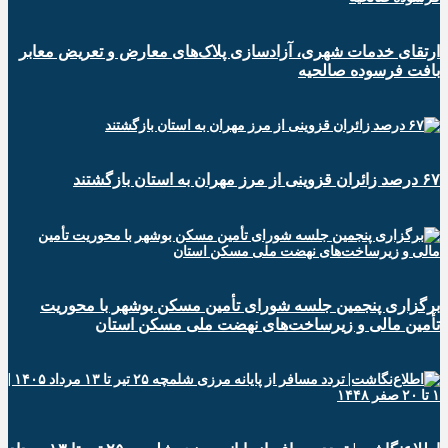
ارتقای خدمات شهری، آزادسازی پلاک‌های معارض و تعریض معابر
بافت فرسوده صالحیه
۶۷ درصد زائران قزوینی از مرز مهران به استان بازگشتند
برگزاری پنجمین جلسه شورای تأمین مسکن بوشهر با محوریت
تأمین مالی و زیرساخت‌های نهضت ملی مسکن استان