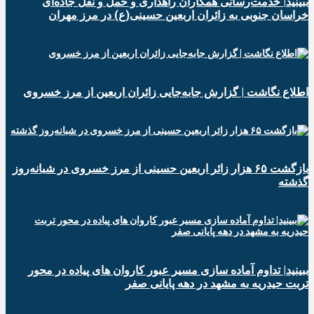
ببینید| خدمت‌رسانی همکاران راهداری و حمل و نقل جاده‌ای
خراسان جنوبی به زائران اربعین حسینی(ع) در مرز مهران
️اطلاع نگاشت | گزارش جابه‌جایی زائران اربعین از مرز خسروی
️بازگشت ۶۵ هزار زائر اربعین حسینی از مرز خسروی در شبانه‌روز
گذشته
ببینید| تداوم آماده سازی مسیر عبور کاروان های پیاده در محور
تربت حیدریه به مشهد در دهه پایانی صفر