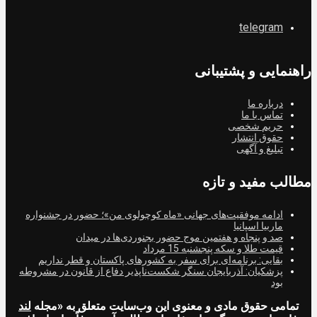
telegram
راهنمایی و پشتیبانی
درباره ما
تماس با ما
حریم شخصی
حقوق انتشار
تبلیغ و آگهی
مطالب مفید و تازه
ادامه موفقیت‌های جهانی «ماه کوچولوی من»؛ حضور در جشنواره
ماربیا اسپانیا
صد و پنجاه و هفتمین موج حضور بجنوردی‌ها در میدان
قیمت طلا و سکه پنجشنبه 15 مرداد
بقایی: برنامه‌ای برای سفر به کشورهای پاکستان و قطر نداریم
پزشکیان: آذربایجان سنگر شکست‌ناپذیر دفاع از قانون در مشروطه
بود
تمامی حقوق مادی و معنوی این وب‌سایت متعلق به «مجله
لند