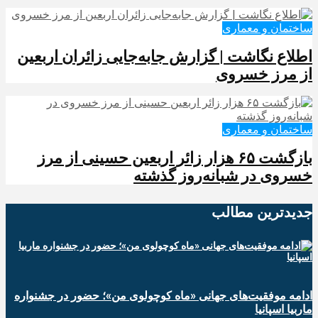
ساختمان و معماری
️اطلاع نگاشت | گزارش جابه‌جایی زائران اربعین
از مرز خسروی
ساختمان و معماری
️بازگشت ۶۵ هزار زائر اربعین حسینی از مرز
خسروی در شبانه‌روز گذشته
جدیدترین‌ مطالب
ادامه موفقیت‌های جهانی «ماه کوچولوی من»؛ حضور در جشنواره
ماربیا اسپانیا