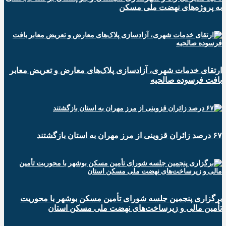
به پروژه‌های نهضت ملی مسکن
ارتقای خدمات شهری، آزادسازی پلاک‌های معارض و تعریض معابر
بافت فرسوده صالحیه
۶۷ درصد زائران قزوینی از مرز مهران به استان بازگشتند
برگزاری پنجمین جلسه شورای تأمین مسکن بوشهر با محوریت
تأمین مالی و زیرساخت‌های نهضت ملی مسکن استان