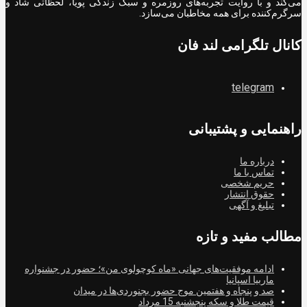
می‌کند و با روایت تجربه‌های روزمره و سبک زندگی پویا، لحظاتی شاد و
سرگرم‌کننده برای همه مخاطبان می‌سازد.
کانال تلگرامی لند فان
telegram
راهنمایی و پشتیبانی
درباره ما
تماس با ما
حریم شخصی
حقوق انتشار
تبلیغ و آگهی
مطالب مفید و تازه
ادامه موفقیت‌های جهانی «ماه کوچولوی من»؛ حضور در جشنواره
ماربیا اسپانیا
صد و پنجاه و هفتمین موج حضور بجنوردی‌ها در میدان
قیمت طلا و سکه پنجشنبه 15 مرداد