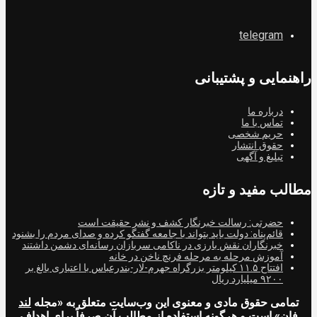
telegram
راهنمایی و پشتیبانی
درباره ما
تماس با ما
حریم شخصی
حقوق انتشار
تبلیغ و آگهی
مطالب مفید و تازه
حضرتی: رسالت خبرنگار کشف و نشر حقیقت است
قائم‌پناه: دولت باید بتواند با جامعه گفتگو کرده و صدای مردم را بشنود
خبرنگاران نقش بارزی در ناکامی سربازان رسانه‌ای دشمن داشتند
آموزش مرحله به مرحله فرنچ ناخن در خانه
افتتاح ۱۱.۵ کیلومتر بزرگراه جهرم-لار-بندرعباس با اعتباری بالغ بر
۹۲۰۰ میلیارد ریال
تمامی حقوق مادی و معنوی این وب‌سایت متعلق به «مجله
لند
فان
» است و هرگونه استفاده از مطالب آن صرفاً برای اهداف