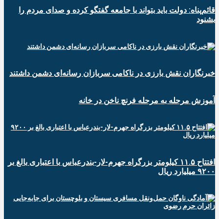
قائم‌پناه: دولت باید بتواند با جامعه گفتگو کرده و صدای مردم را
بشنود
خبرنگاران نقش بارزی در ناکامی سربازان رسانه‌ای دشمن داشتند
آموزش مرحله به مرحله فرنچ ناخن در خانه
افتتاح ۱۱.۵ کیلومتر بزرگراه جهرم-لار-بندرعباس با اعتباری بالغ بر
۹۲۰۰ میلیارد ریال