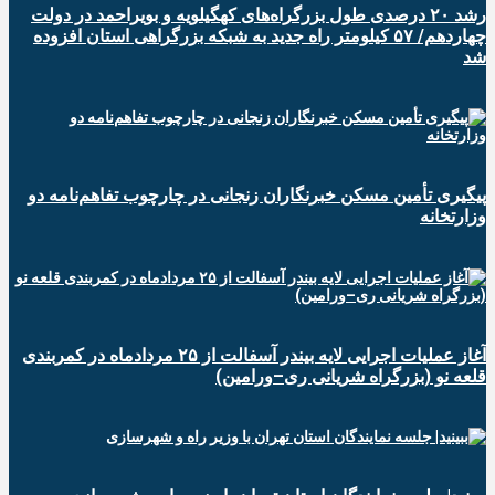
رشد ۲۰ درصدی طول بزرگراه‌های کهگیلویه و بویراحمد در دولت
چهاردهم/ ۵۷ کیلومتر راه جدید به شبکه بزرگراهی استان افزوده
شد
پیگیری تأمین مسکن خبرنگاران زنجانی در چارچوب تفاهم‌نامه دو
وزارتخانه
آغاز عملیات اجرایی لایه بیندر آسفالت از ۲۵ مردادماه در کمربندی
قلعه نو (بزرگراه شریانی ری–ورامین)