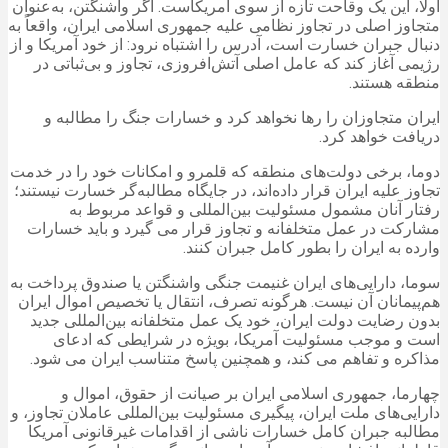
‏اولا، این یک وقاحت تازه از سوی آمریکاست. اگر واشنگتن، به‌عنوان
متجاوز اصلی در تجاوز نظامی علیه جمهوری اسلامی ایران، واقعاً به
دنبال جبران خسارت است، آدرس را اشتباه نرود: از خود آمریکا و از
رژیمی آغاز کند که عامل اصلی آتش‌افروزی، تجاوز و بی‌ثباتی در
منطقه هستند.
ایران متجاوزان را رها نخواهد کرد و خسارات جنگ را مطالبه و
دریافت خواهد کرد.
‏دوما، برخی دولت‌های منطقه که قلمرو و امکانات خود را در خدمت
تجاوز علیه ایران قرار داده‌اند، در جایگاه مطالبه‌گر خسارت نیستند؛
رفتار آنان مشمول مسئولیت بین‌المللی و قواعد مربوط به
مشارکت در عمل متخلفانه و تجاوز قرار می گیرد و باید خسارات
وارده به ایران را بطور کامل جبران کنند.
‏سوما، دارایی‌های ایران غنیمت جنگی واشنگتن یا صندوق پرداخت به
هم‌پیمانان آن نیست. هرگونه تصرف، انتقال یا تخصیص اموال ایران
بدون رضایت دولت ایران، خود یک عمل متخلفانه بین‌المللی جدید
است و موجب مسئولیت آمریکا، بویژه در شرایطی که ادعای
مذاکره و تفاهم می کند، و همچنین پاسخ متناسب ایران می شود.
‏چهارما، جمهوری اسلامی ایران بر صیانت از حقوق، اموال و
دارایی‌های ملت ایران، پیگیری مسئولیت بین‌المللی عاملان تجاوز، و
مطالبه جبران کامل خسارات ناشی از اقدامات غیرقانونی آمریکا