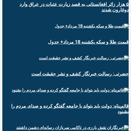
۵ هزار زائر افغانستانی به قصد زیارت عتبات در عراق وارد
دوغارون شدند
قیمت طلا و سکه یکشنبه 18 مرداد+ جدول
حضرتی: رسالت خبرنگار کشف و نشر حقیقت است
قائم‌پناه: دولت باید بتواند با جامعه گفتگو کرده و صدای مردم را
بشنود