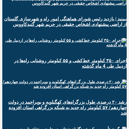
ببینید | بازدید رئیس شورای هماهنگی امور راه و شهرسازی گلستان
از اراضی پیشنهادی اشخاص حقیقی در حریم شهر گنبدکاووس
اجرای ۳۵۰ کیلومتر خط‌کشی و ۵۵ کیلومتر روشنایی راه‌ها در
اردبیل طی 4 ماه گذشته
رشد ۲۰ درصدی طول بزرگراه‌های کهگیلویه و بویراحمد در دولت
چهاردهم/ ۵۷ کیلومتر راه جدید به شبکه بزرگراهی استان افزوده
شد