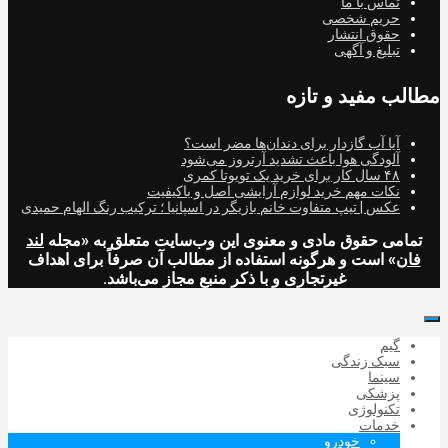
تماس با ما
حریم شخصی
حقوق انتشار
تبلیغ و آگهی
مطالب مفید و تازه
آیا آب گازدار برای دندان‌ها مضر است؟
آلودگی هوا باعث تشدید آرتروز می‌شود
۴۸ سال کار برای خرید یک تویوتا کمری
نکات مهم خرید لوازم آرایشی اصل و باکیفیت
عکس | تیپ متفاوت خانم بازیگر در اسپانیا ؛ ترکیب رنگ الهام حمیدی
تمامی حقوق مادی و معنوی این وب‌سایت متعلق به «مجله
لند
فان
» است و هرگونه استفاده از مطالب آن صرفاً برای اهداف
غیرتجاری و با ذکر منبع مجاز می‌باشد.
گیم
سبک زندگی
سینما
پزشکی
تکنولوژی
خدمات
خودرو