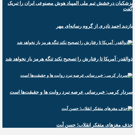
پزشکیان درخشش تیم ملی المپیاد هوش مصنوعی ایران را تبریک
گفت
بازدید احمد نادری از گروه رسانه‌ای مهر
ذوالقدر: آمریکا تا رفتارش را تصحیح نکند تنگه هرمز باز نخواهد شد
سردار کرمی: خبررسانی عرصه نبرد روایت ها و حقیقت‌ها است
حذف مغزهای متفکر انقلاب؛ حسن آیت