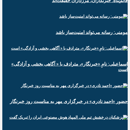
قائم‌پناه: ‏خبرنگاران، مرزداران حقیقت‌اند
مومنی: رسانه می‌تواند امنیت‌ساز باشد
اسماعیلی: نامِ «خبرنگار»، مترادف با « آگاهی بخشی و آزادگی»
است
حضور «احمد نادری» در خبرگزاری مهر به مناسبت روز خبرنگار