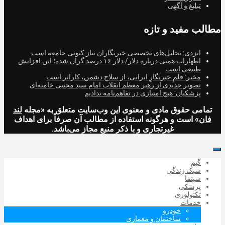
تبلیغ و آگهی
مطالب مفید و تازه
ایزدی: تحلیل‌های تخصصی خبرنگاران نیاز کنونی جامعه است
اظهارات همتی درباره دلار/ دلار ۱۶ درصد گران شده؛ این افزایش
طبیعی است
مخبر: قلمِ خبرنگارِ ایرانی، از سلاح دشمن، کاراتر است
تصویر جدیدی از رهبر معظم انقلاب امام سید مجتبی خامنه‌ای
پزشکیان: هیچ امتیازی در تفاهم‌نامه ندادیم
تمامی حقوق مادی و معنوی این وب‌سایت متعلق به «مجله
لند
فان
» است و هرگونه استفاده از مطالب آن صرفاً برای اهداف
غیرتجاری و با ذکر منبع مجاز می‌باشد.
گیم
سبک زندگی
سینما
پزشکی
تکنولوژی
خدمات
خودرو
ساختمان و معماری