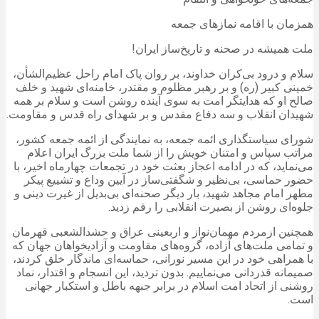
همزمان با اقامه نمازهای جمعه
ملت همیشه در صحنه و تاریخ‌ساز ایران!
سلام و درود بی‌کران خداوند، بر روان پاک امام راحل عظیم‌الشأن،
خمینی کبیر (ره) و بر رهبر مظلوم و مقتدر، خامنه‌ای شهید و خلف
صالح او که هدایتگر امت به سوی آینده روشن است و سلام بر همه
شهیدان انقلاب و سه دفاع مقدس و بر شهدای راه قدس و مقاومت.
شورای سیاستگذاری ائمه جمعه، به نمایندگی از ائمه جمعه کشور،
مراتب سپاس و امتنان خویش را از شما ملت بزرگ ایران اعلام
می‌نماید، که در ادامه اعجاز بعثت خود در تجمعات چهارماه اخیر، با
حضور حماسی، بی‌نظیر و شگفتی‌ساز در آیین وداع و تشییع پیکر
مطهر امام مجاهد شهید، بار دیگر صحنه‌ای بی‌بدیل از غیرت دینی و
جلوه‌ای روشن از بصیرت انقلابی را رقم زدید.
همچنین ازمردم مهمان‌نواز و اربعینی عراق و حشدالشعبی قهرمان
و تمامی ملت‌های آزاده، گروه‌های مقاومت و آزادیخواهان جهان که
با همراهی خود در این مسیر نورانی، حماسه‌ای ماندگار خلق کردند،
صمیمانه قدردانی می‌نماییم. بدون تردید، این انسجام و اقتدار، نماد
روشنی از اتحاد امت اسلام در برابر جبهه باطل و استکبار جهانی
است.