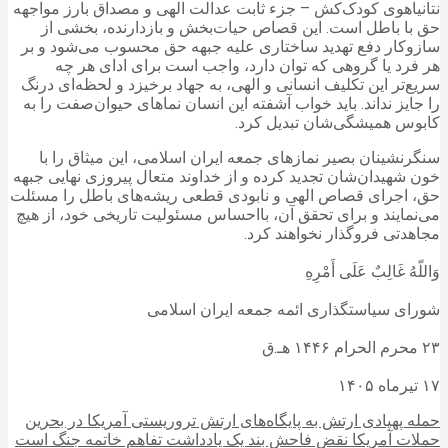
نتانیاهوی کودک‌کش – جزء ثابت عدالت الهی و مصداق بارز مواجهه
حق با باطل است. این قصاص حیات‌بخش و بازدارنده، بخشی از
سازوکار دفع تهدید ساختاری علیه جبهه حق محسوب می‌شود و بر
هر فرد یا گروهی که توان دارد، واجب است برای ادای هر چه
سریع‌تر این تکلیف انسانی و الهی، به جهاد برخیزد و لحظه‌ای درنگ
را جایز نداند. باید خواب آشفته این انسان نماهای حیوان‌صفت را به
کابوس همیشگی‌شان تبدیل کرد.
سنگرنشینان بصیر نمازهای جمعه ایران اسلامی، این میثاق را با
خون شهیدان‌شان تجدید کرده و از خداوند متعال پیروزی نهایی جبهه
حق، اجرای قصاص الهی و نابودی قطعی ریشه‌های باطل را مسئلت
می‌نمایند و برای تحقق آن، بااحساس مسئولیت تاریخی خود، از هیچ
مجاهدتی فروگذار نخواهند کرد.
وَاللّهُ غَالِبٌ عَلَی أَمْرِهِ
شورای سیاستگذاری ائمه جمعه ایران اسلامی
۲۳ محرم الحرام ۱۴۴۶ هـ.ق
۱۷ تیرماه ۱۴۰۵
حمله پهپادی ارتش به پایگاه‌های ارتش تروریستی آمریکا در بحرین
حملات آمریکا نقض فاحش بند یک یادداشت تفاهم خاتمه جنگ است