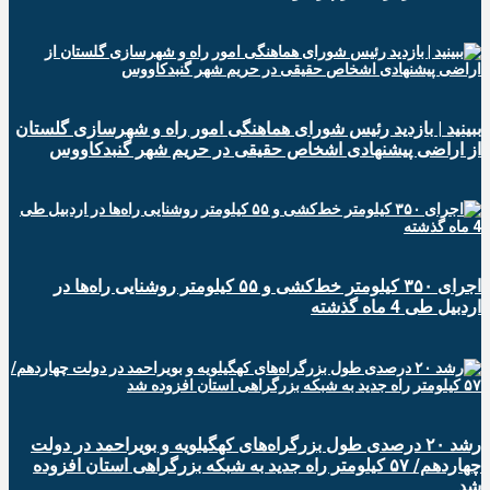
ببینید | بازدید رئیس شورای هماهنگی امور راه و شهرسازی گلستان
از اراضی پیشنهادی اشخاص حقیقی در حریم شهر گنبدکاووس
اجرای ۳۵۰ کیلومتر خط‌کشی و ۵۵ کیلومتر روشنایی راه‌ها در
اردبیل طی 4 ماه گذشته
رشد ۲۰ درصدی طول بزرگراه‌های کهگیلویه و بویراحمد در دولت
چهاردهم/ ۵۷ کیلومتر راه جدید به شبکه بزرگراهی استان افزوده
شد