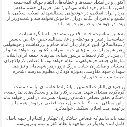
اکنون و در امتداد خطبه‌ها و خطابه‌های انتقام‌جویانه ائمه‌جمعه
کشور، با تمام وجود اعلام می‌کنیم؛ آتش فروزان خشم مقدس
مردم ایران انقلابی، در خونخواهی سیدالشهدای انقلاب اسلامی، با
تشییع و تدفین آن یگانه دوران، خاموش نخواهد شد و شعله‌ورتر از
پیش در جوشش و خروش خواهد ماند.
به همین مناسبت، جمعه ۱۹ تیر، مصادف با سالگرد شهادت
حماسه‌ساز تبیین و موعظه و دعا، سیدالساجدین، علی‌بن‌الحسین
(علیه‌السلام)، آیین عزاداری آن امام همام و بزرگداشت و خونخواهی
رهبر شهیدمان، در نمازهای جمعه سراسر کشور برپا خواهد شد و از
آن پس، در کنار تجمعات پرشور شبانه، نمازهای جمعه ایران انقلابی،
نمازهای جمعه خونخواهی و انتقام خواهد بود، تا قصاص لازم‌الاجرای
مسبّبان و مباشران جنایت بزرگ ترور رهبر شهیدمان و نیز همه
شهدای جبهه مقاومت، به‌ویژه کودکان مظلوم مدرسه «شجره
طیبه» میناب، تحقق یابد.
پرچم‌های یالثارات الحسین و یالثارات‌الخامنه‌ای، با نماد مشت
گره‌کرده مقتدای شهید امت، درکنار منابر و سخنگاه‌های نمازجمعه،
تاهنگام تحقق قصاص دشمنان روسیاه بشریت، در اهتزاز خواهد ماند
و این میثاقی است که تا حصول نتیجه قطعی، بردوش همه ما و
برعهده امت اسلام، سنگینی خواهدکرد.
همه باید بدانیم که قصاص جنایتکاران تبهکار و انتقام از جبهه باطل،
کامل‌کننده یکدیگر در مواجهه با نظام کفر و ستم و تروریسم