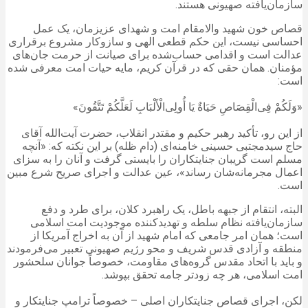
سازمان‌یافته صهیونی هستند.
قصاص خون شهید والامقام امت و شهدای عزیزمان، یک عمل
احساسی نیست، این حکم قطعی الهی و سازوکار مشروع برقراری
عدالت است و اقدامی حساب‌شده برای صیانت از حرمت جان‌های
مؤمنان. همان حقی که در قرآن کریم، مایه حیات امت معرفی شده
است:
«وَلَکُمْ فِی‌الْقِصَاصِ حَیَاةٌ یَا أُولِی‌الْأَلْبَابِ لَعَلَّکُمْ تَتَّقُونَ»
از این رو، تأکید رهبر حکیم و مقتدر انقلاب، حضرت آیت‌الله آقای
حاج سیدمجتبی حسینی خامنه‌ای (دام ظله) بر این نکته که: «آنچه
مسلم است گریبان جنایتکاران را بایستی گرفت و آنان را به سزای
اعمال مجرمانه‌شان رساند»، عین عدالت و اجرای صریح شرع مبین
است.
البته، انتقام از جبهه باطل، یک راهبرد کلان، برای طرد و دفع
سازمان‌یافته‌ نظام سلطه و تهدیدکننده‌ موجودیت امت اسلامی
است؛ همان امر جامعی که امام شهید از آن به اخراج آمریکا از
منطقه و آزادی قدس شریف و محو رژیم صهیونی تعبیر می‌فرمودند
و باید با اتحاد مقدس گروه‌های مقاومت، خصوصاً جوانان سلحشور
امت اسلامی، هر چه زودتر جامه تحقق بپوشد.
لکن، اجرای قصاص جنایتکاران اصلی – خصوصاً ترامپ جنایتکار و