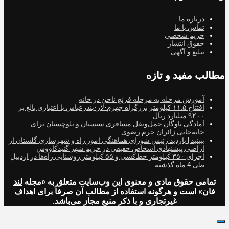
درباره ما
تماس با ما
حریم شخصی
حقوق انتشار
تبلیغ و آگهی
مطالب مفید و تازه
آموزش مرحله به مرحله فرنچ ناخن در خانه
افتتاح ۱۱.۵ کیلومتر بزرگراه جهرم-لار-بندرعباس با اعتباری بالغ بر
۹۲۰۰ میلیارد ریال
آمادگی ناوگان حمل‌ونقل مسافری سیستان و بلوچستان برای
جابه‌جایی زائران حرم رضوی
ببینید | بازدید رئیس شورای هماهنگی امور راه و شهرسازی گلستان از
اراضی پیشنهادی اشخاص حقیقی در حریم شهر گنبدکاووس
اجرای ۳۵۰ کیلومتر خط‌کشی و ۵۵ کیلومتر روشنایی راه‌ها در اردبیل
طی 4 ماه گذشته
تمامی حقوق مادی و معنوی این وب‌سایت متعلق به «مجله
لند
فان
» است و هرگونه استفاده از مطالب آن صرفاً برای اهداف
غیرتجاری و با ذکر منبع مجاز می‌باشد.