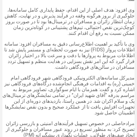
وی افزود: هدف اصلی از این اقدام، حفظ پایداری کامل سامانه‌ها،
جلوگیری از بروز هرگونه وقفه در فرآیند پذیرش و در نهایت، کاهش
زمان انتظار زائران و مسافران در ترمینال‌ها بود تا در صورت بروز
کوچک‌ترین نقص احتمالی، تیم‌های پشتیبانی در کوتاه‌ترین زمان
ممکن نسبت به رفع آن اقدام کنند.
وی با تأکید بر اهمیت اطلاع‌رسانی دقیق به مسافران افزود: سامانه
اطلاعات پرواز (FIDS) نیز به صورت لحظه‌ای و مستمر پایش شد تا
اطلاعات مربوط به پروازها با دقت و سرعت بالا در اختیار زائران
قرار گیرد که این امر نقش بسزایی در هدایت منظم و تسهیل تردد
مسافران در سالن‌های فرودگاهی داشت.
مدیرکل سامانه‌های الکترونیکی فرودگاهی شهر فرودگاهی امام
خمینی (ره) به اقدامات فرهنگی انجام‌شده درگاه‌های فرودگاهی نیز
اشاره کرد و گفت: همزمان با ایام سوگواری، تصاویر مربوط به
مراسم بدرقه “آقای شهید ایران” در تمامی نمایشگرهای ترمینال‌های
یک و سلام اکران شد. در همین راستا، بازدیدهای دوره‌ای از این
تجهیزات افزایش یافت تا از عملکرد صحیح و بدون نقص نمایشگرها
اطمینان حاصل شود.
مرادحاصلی در خصوص تسهیل فرآیندهای امنیتی و بازرسی زائران
تصریح کرد: به منظور تسریع در روند عبور مسافران و جلوگیری از
ایجاد صف‌های طولانی، عملیات نگهداری پیشگیرانه (PM)