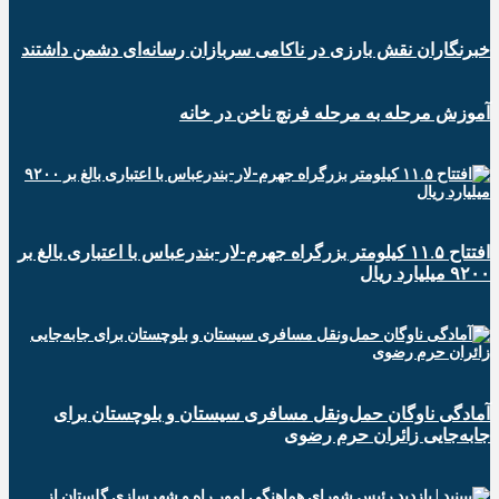
خبرنگاران نقش بارزی در ناکامی سربازان رسانه‌ای دشمن داشتند
آموزش مرحله به مرحله فرنچ ناخن در خانه
افتتاح ۱۱.۵ کیلومتر بزرگراه جهرم-لار-بندرعباس با اعتباری بالغ بر
۹۲۰۰ میلیارد ریال
آمادگی ناوگان حمل‌ونقل مسافری سیستان و بلوچستان برای
جابه‌جایی زائران حرم رضوی