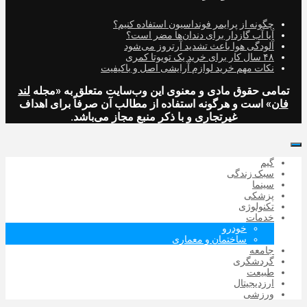
چگونه از پرایمر فونداسیون استفاده کنیم؟
آیا آب گازدار برای دندان‌ها مضر است؟
آلودگی هوا باعث تشدید آرتروز می‌شود
۴۸ سال کار برای خرید یک تویوتا کمری
نکات مهم خرید لوازم آرایشی اصل و باکیفیت
تمامی حقوق مادی و معنوی این وب‌سایت متعلق به «مجله
لند
فان
» است و هرگونه استفاده از مطالب آن صرفاً برای اهداف
غیرتجاری و با ذکر منبع مجاز می‌باشد.
گیم
سبک زندگی
سینما
پزشکی
تکنولوژی
خدمات
خودرو
ساختمان و معماری
جامعه
گردشگری
طبیعت
ارزدیجیتال‌
ورزشی