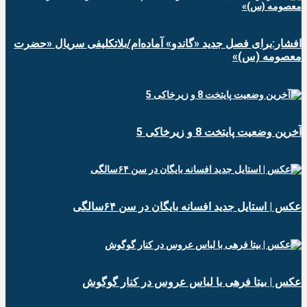
افشار:برای فصل جدید «گاندو» آماده‌ام/بلاتکلیفی سریال «حضرت
معصومه (س)»
آخرین وضعیت پایتخت 8 و زیرخاکی 5
عکس | استایل جدید افسانه بایگان در سن ۶۴سالگی
عکس | بیتا فرهی با لباس عروس در کنار گوگوش