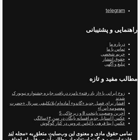
telegram
راهنمایی و پشتیبانی
درباره ما
تماس با ما
حریم شخصی
حقوق انتشار
تبلیغ و آگهی
مطالب مفید و تازه
زوج ایرانی با «از یاد رفته» نامزد دریافت جایزه جشنواره نیویورک
شدند
افشار:برای فصل جدید «گاندو» آماده‌ام/بلاتکلیفی سریال «حضرت
معصومه (س)»
آخرین وضعیت پایتخت 8 و زیرخاکی 5
عکس | استایل جدید افسانه بایگان در سن ۶۴سالگی
عکس | بیتا فرهی با لباس عروس در کنار گوگوش
تمامی حقوق مادی و معنوی این وب‌سایت متعلق به «مجله
لند
فان
» است و هرگونه استفاده از مطالب آن صرفاً برای اهداف