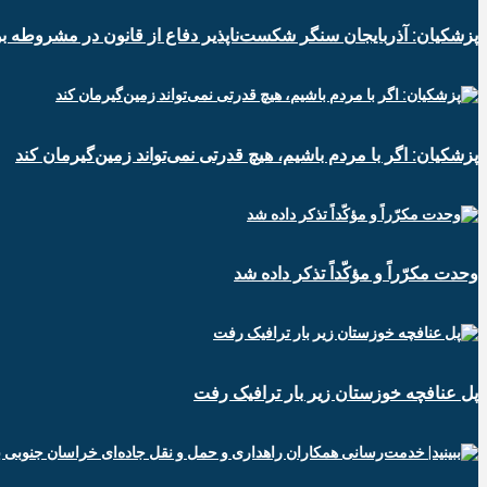
پزشکیان: آذربایجان سنگر شکست‌ناپذیر دفاع از قانون در مشروطه بو
پزشکیان: اگر با مردم باشیم، هیچ قدرتی نمی‌تواند زمین‌گیرمان کند
وحدت مکرّراً و مؤکّداً تذکر داده شد
پل عنافچه خوزستان زیر بار ترافیک رفت