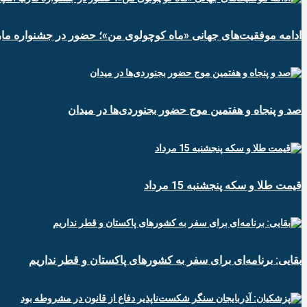
ادامه موفقیت‌های جهانی «ماه کوچولوی من»؛ حضور در جشنواره ماربی
صد و پنجاه و هفتمین موج حضور بجنوردی‌ها در میدان
قیمت طلا و سکه پنجشنبه 15 مرداد
بقایی: برنامه‌ای برای سفر به کشورهای پاکستان و قطر نداریم