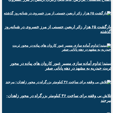
️بازگشت ۶۵ هزار زائر اربعین حسینی از مرز خسروی در شبانه‌روز
گذشته
ببینید| تداوم آماده سازی مسیر عبور کاروان های پیاده در محور
تربت حیدریه به مشهد در دهه پایانی صفر
تلاش بی وقفه برای ساخت ۳۶ کیلومتر بزرگراه در محور زاهدان-
بیرجند