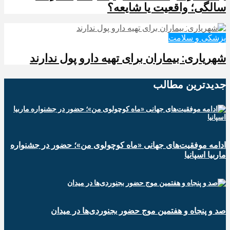
سالگی؛ واقعیت یا شایعه؟
پزشکی و سلامت
شهریاری: بیماران برای تهیه دارو پول ندارند
جدیدترین‌ مطالب
ادامه موفقیت‌های جهانی «ماه کوچولوی من»؛ حضور در جشنواره
ماربیا اسپانیا
صد و پنجاه و هفتمین موج حضور بجنوردی‌ها در میدان