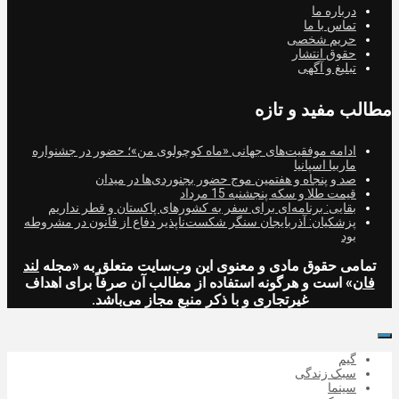
درباره ما
تماس با ما
حریم شخصی
حقوق انتشار
تبلیغ و آگهی
مطالب مفید و تازه
ادامه موفقیت‌های جهانی «ماه کوچولوی من»؛ حضور در جشنواره
ماربیا اسپانیا
صد و پنجاه و هفتمین موج حضور بجنوردی‌ها در میدان
قیمت طلا و سکه پنجشنبه 15 مرداد
بقایی: برنامه‌ای برای سفر به کشورهای پاکستان و قطر نداریم
پزشکیان: آذربایجان سنگر شکست‌ناپذیر دفاع از قانون در مشروطه
بود
تمامی حقوق مادی و معنوی این وب‌سایت متعلق به «مجله
لند
فان
» است و هرگونه استفاده از مطالب آن صرفاً برای اهداف
غیرتجاری و با ذکر منبع مجاز می‌باشد.
گیم
سبک زندگی
سینما