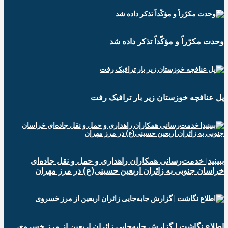
وحدت مکرّراً و مؤکّداً تذکر داده شد
پل عنافچه خوزستان زیر بار ترافیک رفت
ببینید| خدمت‌رسانی همکاران راهداری و حمل و نقل جاده‌ای
خراسان جنوبی به زائران اربعین حسینی(ع) در مرز مهران
️اطلاع نگاشت | گزارش جابه‌جایی زائران اربعین از مرز خسروی