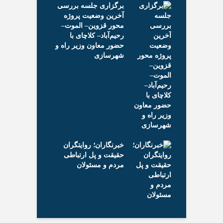
ی جلسه بررسی
خراسان شمالی
وضعیت پروژه
زوین– الموت–
آعاز عملیات قیرپاشی
د– کلاچای با
معابر پروژه ۲۰۶ واحدی
اون وزیر راه و
نهضت ملی مسکن شهر
زی
قیر در استان فارس
ان؛ روایتگران
 پل ارتباطی
مسئولان