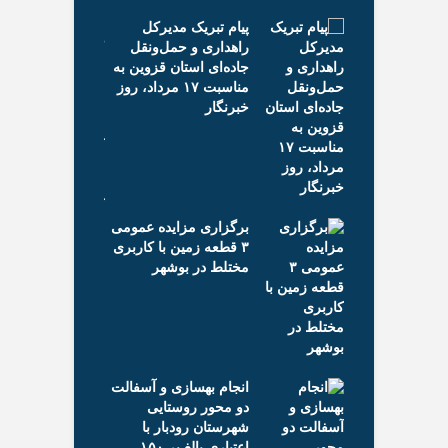
دو
ریک مدیرکل
شه
 و حمل‌ونقل
 استان قزوین به
می
مناسبت ۱۷ مرداد، روز
روکش آسفالت راه
هک
روستایی قاضی‌کلایه آبیک
مس
با اعتبار ۶۰ میلیارد ریال
خر
کلید خورد
خب
ی مزایده عمومی
صا
 زمین با کاربری
در بوشهر
بر
برگزاری سومین نشست
آخ
کارگروه زیربنایی استان
مح
قزوین با اولویت
رح
گره‌گشایی از پرونده‌های
حض
هسازی و آسفالت
مردمی
شه
 روستایی
 رودبار با
پیام مدیرکل راه و
خب
اعتباری بالغ بر ۱۵۰
شهرسازی فارس به
حق