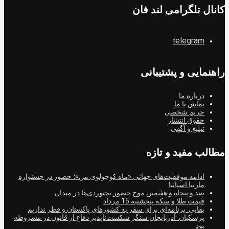
کانال تلگرامی لند فان
telegram
راهنمایی و پشتیبانی
درباره ما
تماس با ما
حریم شخصی
حقوق انتشار
تبلیغ و آگهی
مطالب مفید و تازه
ادامه موفقیت‌های جهانی «ماه کوچولوی من»؛ حضور در جشنواره
ماربیا اسپانیا
صد و پنجاه و هفتمین موج حضور بجنوردی‌ها در میدان
قیمت طلا و سکه پنجشنبه 15 مرداد
بقایی: برنامه‌ای برای سفر به کشورهای پاکستان و قطر نداریم
پزشکیان: آذربایجان سنگر شکست‌ناپذیر دفاع از قانون در مشروطه
بود