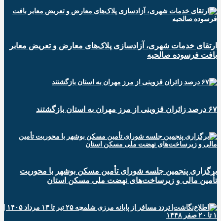
ارتقای خدمات شهری، آزادسازی پلاک‌های معارض و تعریض معابر
بافت فرسوده صالحیه
۶۷ درصد زائران قزوینی از مرز مهران به استان بازگشتند
برگزاری پنجمین جلسه شورای تأمین مسکن بوشهر با محوریت
تأمین مالی و زیرساخت‌های نهضت ملی مسکن استان