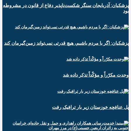
پزشکیان: آذربایجان سنگر شکست‌ناپذیر دفاع از قانون در مشروطه
بود
پزشکیان: اگر با مردم باشیم، هیچ قدرتی نمی‌تواند زمین‌گیرمان کند
وحدت مکرّراً و مؤکّداً تذکر داده شد
پل عنافچه خوزستان زیر بار ترافیک رفت