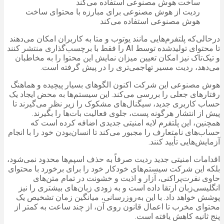
ردیت از هوش مصنوعی برای مبارزه با محتوای ساخت
هوش مصنوعی استفاده می‌کند
درحالی‌که پلتفرم‌هایی مانند یوتوب و متا به کاربران امکان می‌دهند
تا محتوای تولیدشده توسط AI را فقط با برچسب‌گذاری منتشر کنند
و تیک‌تاک نیز امکان تعیین میزان نمایش این محتوا را به مخاطبان
می‌دهد، ردیت مسیر تهاجمی‌تری را در پیش گرفته است.
هوش مصنوعی این شرکت اکنون الگوهای بسیار پیچیده و هماهنگ
رفتارهای جعلی را بررسی می‌کند. این سیستم‌ها به محض ایجاد یک
حساب کاربری جدید، سیگنال‌های مشکوک را زیر نظر می‌گیرند تا
پیش از انتشار هرگونه پست، جلوی فعالیت بات‌ها را بگیرند.
همچنین، این پلتفرم لایه امنیتی جدیدی اضافه کرده است که
حساب‌های نامتعارف را مجبور می‌کند تا انسان‌بودن خود را با انجام
آزمایش‌هایی تأیید کنند.
اقدامات امنیتی جدید ردیت صرفاً به حذف اسپم‌ها محدود نمی‌شود،
بلکه این شرکت سیستم‌های خودکار خود را برای برخورد با محتوای
حاوی نفرت‌پراکنی، آزار و اذیت و خشونت در تمام متن‌های
انگلیسی‌زبان ارتقا داده است و به زودی زبان‌های بیشتری را نیز
پوشش خواهد داد. با این به‌روزرسانی، میانگین زمان تشخیص یک
محتوای مخرب تا اعمال قانون روی آن، از چند ساعت به کمتر از
پنج ثانیه کاهش یافته است.