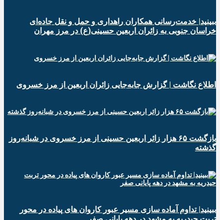
ببینید| خدمت‌رسانی همکاران راهداری و حمل و نقل جاده‌ای
خراسان جنوبی به زائران اربعین حسینی(ع) در مرز مهران
️اطلاع نگاشت | گزارش جابه‌جایی زائران اربعین از مرز خسروی
️بازگشت ۶۵ هزار زائر اربعین حسینی از مرز خسروی در شبانه‌روز
گذشته
ببینید| تداوم آماده سازی مسیر عبور کاروان های پیاده در محور
تربت حیدریه به مشهد در دهه پایانی صفر