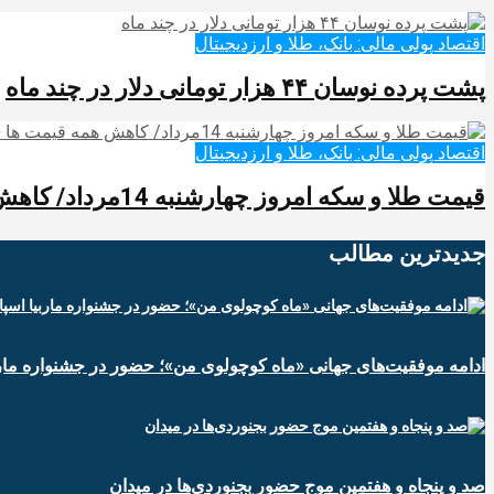
اقتصاد پولی مالی: بانک، طلا و ارزدیجیتال‌
پشت پرده نوسان ۴۴ هزار تومانی دلار در چند ماه
اقتصاد پولی مالی: بانک، طلا و ارزدیجیتال‌
قیمت طلا و سکه امروز چهارشنبه 14مرداد/ کاهش همه قیمت ها + جدول و جزئیات
جدیدترین‌ مطالب
ادامه موفقیت‌های جهانی «ماه کوچولوی من»؛ حضور در جشنواره ماربی
صد و پنجاه و هفتمین موج حضور بجنوردی‌ها در میدان