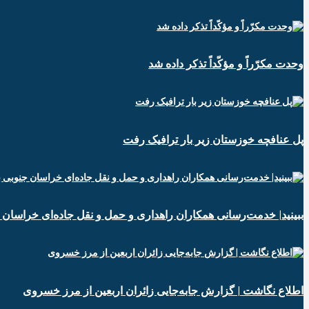
وحدت مکرّراً و مؤکّداً تذکر داده شد
پل عنافچه خوزستان زیر بار ترافیک رفت
ببینید| خدمت‌رسانی همکاران راهداری و حمل و نقل جاده‌ای خراسان 
️اطلاع نگاشت | گزارش جابه‌جایی زائران اربعین از مرز خسروی